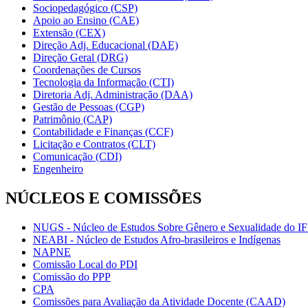
Sociopedagógico (CSP)
Apoio ao Ensino (CAE)
Extensão (CEX)
Direção Adj. Educacional (DAE)
Direção Geral (DRG)
Coordenações de Cursos
Tecnologia da Informação (CTI)
Diretoria Adj. Administração (DAA)
Gestão de Pessoas (CGP)
Patrimônio (CAP)
Contabilidade e Finanças (CCF)
Licitação e Contratos (CLT)
Comunicação (CDI)
Engenheiro
NÚCLEOS E COMISSÕES
NUGS - Núcleo de Estudos Sobre Gênero e Sexualidade do I
NEABI - Núcleo de Estudos Afro-brasileiros e Indígenas
NAPNE
Comissão Local do PDI
Comissão do PPP
CPA
Comissões para Avaliação da Atividade Docente (CAAD)