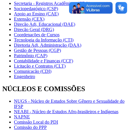
Secretaria - Registros Acadêmicos (CRA)
Sociopedagógico (CSP)
Apoio ao Ensino (CAE)
Extensão (CEX)
Direção Adj. Educacional (DAE)
Direção Geral (DRG)
Coordenações de Cursos
Tecnologia da Informação (CTI)
Diretoria Adj. Administração (DAA)
Gestão de Pessoas (CGP)
Patrimônio (CAP)
Contabilidade e Finanças (CCF)
Licitação e Contratos (CLT)
Comunicação (CDI)
Engenheiro
NÚCLEOS E COMISSÕES
NUGS - Núcleo de Estudos Sobre Gênero e Sexualidade do
IFSP
NEABI - Núcleo de Estudos Afro-brasileiros e Indígenas
NAPNE
Comissão Local do PDI
Comissão do PPP