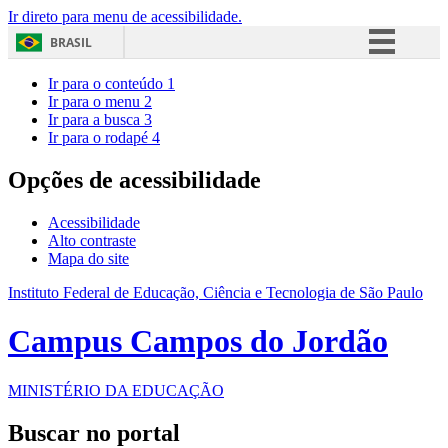
Ir direto para menu de acessibilidade.
BRASIL
Simplifique!
Ir para o conteúdo
1
Ir para o menu
2
Comunica BR
Ir para a busca
3
Ir para o rodapé
4
Participe
Acesso à informação
Opções de acessibilidade
Legislação
Acessibilidade
Canais
Alto contraste
Mapa do site
Instituto Federal de Educação, Ciência e Tecnologia de São Paulo
Campus Campos do Jordão
MINISTÉRIO DA EDUCAÇÃO
Buscar no portal