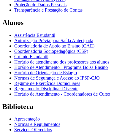
Proteção de Dados Pessoais
Transparência e Prestação de Contas
Alunos
Assistência Estudantil
Autorização Prévia para Saída Antecipada
Coordenadoria de Apoio ao Ensino (CAE)
Coordenadoria Sociopedagógica (CSP)
Grêmio Estudantil
Horário de atendimento dos professores aos alunos
Horário de Atendimento - Programa Bolsa Ensino
Horário de Orientação de Estágio
Normas de Segurança e Acesso ao IFSP-CJO
Regime de Exercícios Domiciliares
Regulamento Disciplinar Discente
Horário de Atendimento - Coordenadores de Curso
Biblioteca
Apresentação
Normas e Regulamentos
Serviços Oferecidos