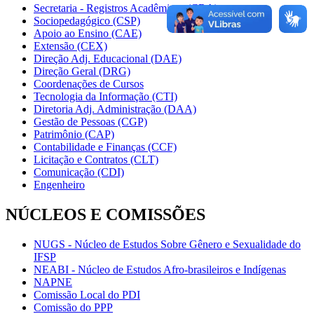
Secretaria - Registros Acadêmicos (CRA)
Sociopedagógico (CSP)
Apoio ao Ensino (CAE)
Extensão (CEX)
Direção Adj. Educacional (DAE)
Direção Geral (DRG)
Coordenações de Cursos
Tecnologia da Informação (CTI)
Diretoria Adj. Administração (DAA)
Gestão de Pessoas (CGP)
Patrimônio (CAP)
Contabilidade e Finanças (CCF)
Licitação e Contratos (CLT)
Comunicação (CDI)
Engenheiro
NÚCLEOS E COMISSÕES
NUGS - Núcleo de Estudos Sobre Gênero e Sexualidade do
IFSP
NEABI - Núcleo de Estudos Afro-brasileiros e Indígenas
NAPNE
Comissão Local do PDI
Comissão do PPP