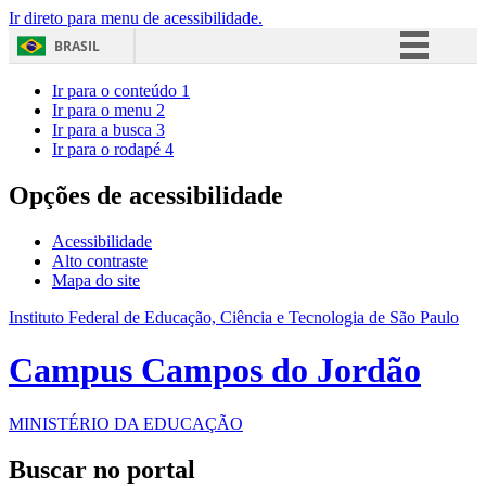
Ir direto para menu de acessibilidade.
BRASIL
Simplifique!
Ir para o conteúdo
1
Ir para o menu
2
Comunica BR
Ir para a busca
3
Ir para o rodapé
4
Participe
Acesso à informação
Opções de acessibilidade
Legislação
Acessibilidade
Canais
Alto contraste
Mapa do site
Instituto Federal de Educação, Ciência e Tecnologia de São Paulo
Campus Campos do Jordão
MINISTÉRIO DA EDUCAÇÃO
Buscar no portal