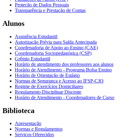
Proteção de Dados Pessoais
Transparência e Prestação de Contas
Alunos
Assistência Estudantil
Autorização Prévia para Saída Antecipada
Coordenadoria de Apoio ao Ensino (CAE)
Coordenadoria Sociopedagógica (CSP)
Grêmio Estudantil
Horário de atendimento dos professores aos alunos
Horário de Atendimento - Programa Bolsa Ensino
Horário de Orientação de Estágio
Normas de Segurança e Acesso ao IFSP-CJO
Regime de Exercícios Domiciliares
Regulamento Disciplinar Discente
Horário de Atendimento - Coordenadores de Curso
Biblioteca
Apresentação
Normas e Regulamentos
Serviços Oferecidos