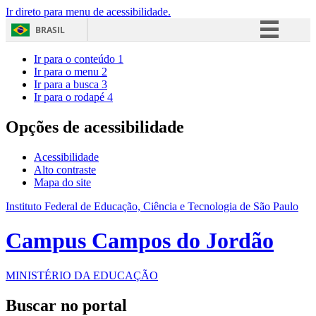
Ir direto para menu de acessibilidade.
BRASIL
Simplifique!
Ir para o conteúdo
1
Ir para o menu
2
Comunica BR
Ir para a busca
3
Ir para o rodapé
4
Participe
Acesso à informação
Opções de acessibilidade
Legislação
Acessibilidade
Canais
Alto contraste
Mapa do site
Instituto Federal de Educação, Ciência e Tecnologia de São Paulo
Campus Campos do Jordão
MINISTÉRIO DA EDUCAÇÃO
Buscar no portal