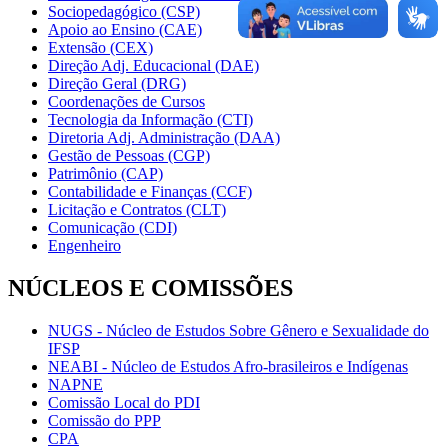
Sociopedagógico (CSP)
Apoio ao Ensino (CAE)
Extensão (CEX)
Direção Adj. Educacional (DAE)
Direção Geral (DRG)
Coordenações de Cursos
Tecnologia da Informação (CTI)
Diretoria Adj. Administração (DAA)
Gestão de Pessoas (CGP)
Patrimônio (CAP)
Contabilidade e Finanças (CCF)
Licitação e Contratos (CLT)
Comunicação (CDI)
Engenheiro
NÚCLEOS E COMISSÕES
NUGS - Núcleo de Estudos Sobre Gênero e Sexualidade do
IFSP
NEABI - Núcleo de Estudos Afro-brasileiros e Indígenas
NAPNE
Comissão Local do PDI
Comissão do PPP
CPA