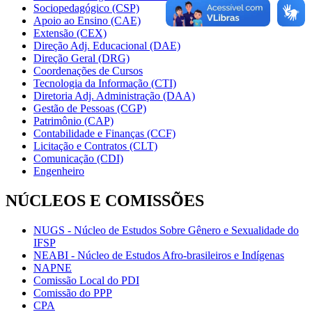
Sociopedagógico (CSP)
Apoio ao Ensino (CAE)
Extensão (CEX)
Direção Adj. Educacional (DAE)
Direção Geral (DRG)
Coordenações de Cursos
Tecnologia da Informação (CTI)
Diretoria Adj. Administração (DAA)
Gestão de Pessoas (CGP)
Patrimônio (CAP)
Contabilidade e Finanças (CCF)
Licitação e Contratos (CLT)
Comunicação (CDI)
Engenheiro
NÚCLEOS E COMISSÕES
NUGS - Núcleo de Estudos Sobre Gênero e Sexualidade do
IFSP
NEABI - Núcleo de Estudos Afro-brasileiros e Indígenas
NAPNE
Comissão Local do PDI
Comissão do PPP
CPA