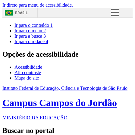
Ir direto para menu de acessibilidade.
BRASIL
Simplifique!
Ir para o conteúdo
1
Ir para o menu
2
Comunica BR
Ir para a busca
3
Ir para o rodapé
4
Participe
Acesso à informação
Opções de acessibilidade
Legislação
Acessibilidade
Canais
Alto contraste
Mapa do site
Instituto Federal de Educação, Ciência e Tecnologia de São Paulo
Campus Campos do Jordão
MINISTÉRIO DA EDUCAÇÃO
Buscar no portal