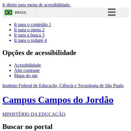
Ir direto para menu de acessibilidade.
BRASIL
Simplifique!
Ir para o conteúdo
1
Ir para o menu
2
Comunica BR
Ir para a busca
3
Ir para o rodapé
4
Participe
Acesso à informação
Opções de acessibilidade
Legislação
Acessibilidade
Canais
Alto contraste
Mapa do site
Instituto Federal de Educação, Ciência e Tecnologia de São Paulo
Campus Campos do Jordão
MINISTÉRIO DA EDUCAÇÃO
Buscar no portal