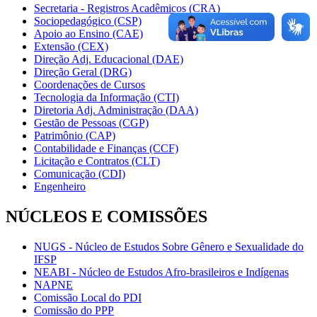
Secretaria - Registros Acadêmicos (CRA)
Sociopedagógico (CSP)
Apoio ao Ensino (CAE)
Extensão (CEX)
Direção Adj. Educacional (DAE)
Direção Geral (DRG)
Coordenações de Cursos
Tecnologia da Informação (CTI)
Diretoria Adj. Administração (DAA)
Gestão de Pessoas (CGP)
Patrimônio (CAP)
Contabilidade e Finanças (CCF)
Licitação e Contratos (CLT)
Comunicação (CDI)
Engenheiro
NÚCLEOS E COMISSÕES
NUGS - Núcleo de Estudos Sobre Gênero e Sexualidade do
IFSP
NEABI - Núcleo de Estudos Afro-brasileiros e Indígenas
NAPNE
Comissão Local do PDI
Comissão do PPP