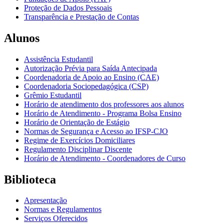
Proteção de Dados Pessoais
Transparência e Prestação de Contas
Alunos
Assistência Estudantil
Autorização Prévia para Saída Antecipada
Coordenadoria de Apoio ao Ensino (CAE)
Coordenadoria Sociopedagógica (CSP)
Grêmio Estudantil
Horário de atendimento dos professores aos alunos
Horário de Atendimento - Programa Bolsa Ensino
Horário de Orientação de Estágio
Normas de Segurança e Acesso ao IFSP-CJO
Regime de Exercícios Domiciliares
Regulamento Disciplinar Discente
Horário de Atendimento - Coordenadores de Curso
Biblioteca
Apresentação
Normas e Regulamentos
Serviços Oferecidos