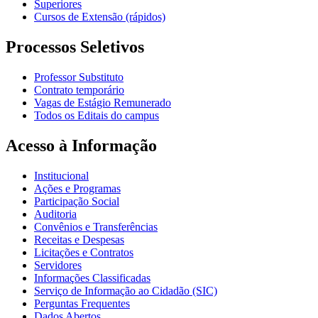
Superiores
Cursos de Extensão (rápidos)
Processos Seletivos
Professor Substituto
Contrato temporário
Vagas de Estágio Remunerado
Todos os Editais do campus
Acesso à Informação
Institucional
Ações e Programas
Participação Social
Auditoria
Convênios e Transferências
Receitas e Despesas
Licitações e Contratos
Servidores
Informações Classificadas
Serviço de Informação ao Cidadão (SIC)
Perguntas Frequentes
Dados Abertos