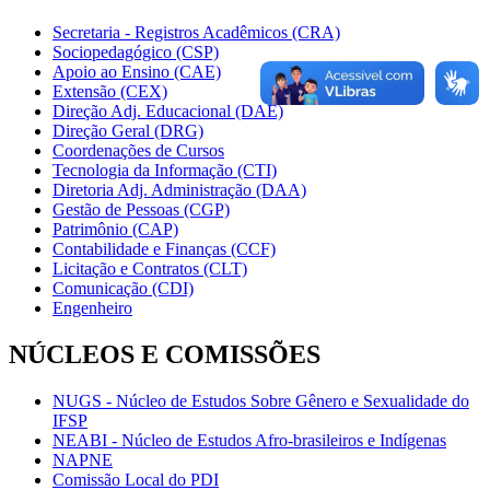
Secretaria - Registros Acadêmicos (CRA)
Sociopedagógico (CSP)
Apoio ao Ensino (CAE)
Extensão (CEX)
Direção Adj. Educacional (DAE)
Direção Geral (DRG)
Coordenações de Cursos
Tecnologia da Informação (CTI)
Diretoria Adj. Administração (DAA)
Gestão de Pessoas (CGP)
Patrimônio (CAP)
Contabilidade e Finanças (CCF)
Licitação e Contratos (CLT)
Comunicação (CDI)
Engenheiro
NÚCLEOS E COMISSÕES
NUGS - Núcleo de Estudos Sobre Gênero e Sexualidade do
IFSP
NEABI - Núcleo de Estudos Afro-brasileiros e Indígenas
NAPNE
Comissão Local do PDI