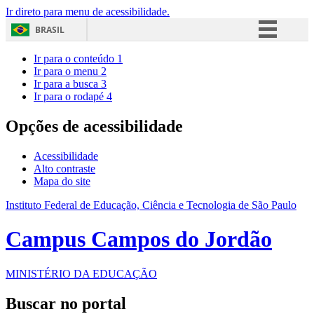
Ir direto para menu de acessibilidade.
BRASIL
Simplifique!
Ir para o conteúdo
1
Ir para o menu
2
Comunica BR
Ir para a busca
3
Ir para o rodapé
4
Participe
Acesso à informação
Opções de acessibilidade
Legislação
Acessibilidade
Canais
Alto contraste
Mapa do site
Instituto Federal de Educação, Ciência e Tecnologia de São Paulo
Campus Campos do Jordão
MINISTÉRIO DA EDUCAÇÃO
Buscar no portal