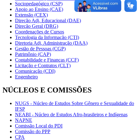
Sociopedagógico (CSP)
Apoio ao Ensino (CAE)
Extensão (CEX)
Direção Adj. Educacional (DAE)
Direção Geral (DRG)
Coordenações de Cursos
Tecnologia da Informação (CTI)
Diretoria Adj. Administração (DAA)
Gestão de Pessoas (CGP)
Patrimônio (CAP)
Contabilidade e Finanças (CCF)
Licitação e Contratos (CLT)
Comunicação (CDI)
Engenheiro
NÚCLEOS E COMISSÕES
NUGS - Núcleo de Estudos Sobre Gênero e Sexualidade do
IFSP
NEABI - Núcleo de Estudos Afro-brasileiros e Indígenas
NAPNE
Comissão Local do PDI
Comissão do PPP
CPA