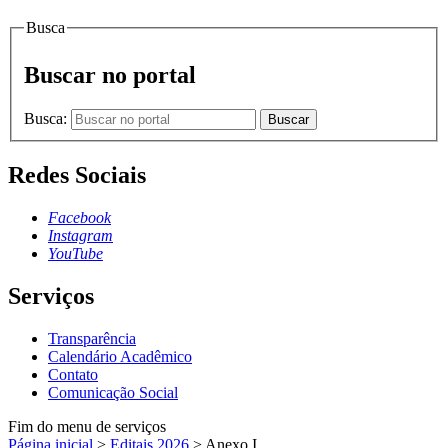
Busca
Buscar no portal
Busca:
Buscar
Redes Sociais
Facebook
Instagram
YouTube
Serviços
Transparência
Calendário Acadêmico
Contato
Comunicação Social
Fim do menu de serviços
Página inicial
>
Editais 2026
>
Anexo I