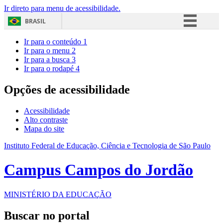
Ir direto para menu de acessibilidade.
BRASIL
Simplifique!
Ir para o conteúdo
1
Ir para o menu
2
Comunica BR
Ir para a busca
3
Ir para o rodapé
4
Participe
Acesso à informação
Opções de acessibilidade
Legislação
Acessibilidade
Canais
Alto contraste
Mapa do site
Instituto Federal de Educação, Ciência e Tecnologia de São Paulo
Campus Campos do Jordão
MINISTÉRIO DA EDUCAÇÃO
Buscar no portal