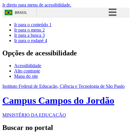
Ir direto para menu de acessibilidade.
BRASIL
Simplifique!
Ir para o conteúdo
1
Ir para o menu
2
Comunica BR
Ir para a busca
3
Ir para o rodapé
4
Participe
Acesso à informação
Opções de acessibilidade
Legislação
Acessibilidade
Canais
Alto contraste
Mapa do site
Instituto Federal de Educação, Ciência e Tecnologia de São Paulo
Campus Campos do Jordão
MINISTÉRIO DA EDUCAÇÃO
Buscar no portal