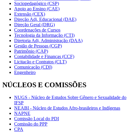
Sociopedagógico (CSP)
Apoio ao Ensino (CAE)
Extensão (CEX)
Direção Adj. Educacional (DAE)
Direção Geral (DRG)
Coordenações de Cursos
Tecnologia da Informação (CTI)
Diretoria Adj. Administração (DAA)
Gestão de Pessoas (CGP)
Patrimônio (CAP)
Contabilidade e Finanças (CCF)
Licitação e Contratos (CLT)
Comunicação (CDI)
Engenheiro
NÚCLEOS E COMISSÕES
NUGS - Núcleo de Estudos Sobre Gênero e Sexualidade do
IFSP
NEABI - Núcleo de Estudos Afro-brasileiros e Indígenas
NAPNE
Comissão Local do PDI
Comissão do PPP
CPA