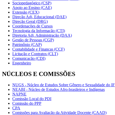
Sociopedagógico (CSP)
Apoio ao Ensino (CAE)
Extensão (CEX)
Direção Adj. Educacional (DAE)
Direção Geral (DRG)
Coordenações de Cursos
Tecnologia da Informação (CTI)
Diretoria Adj. Administração (DAA)
Gestão de Pessoas (CGP)
Patrimônio (CAP)
Contabilidade e Finanças (CCF)
Licitação e Contratos (CLT)
Comunicação (CDI)
Engenheiro
NÚCLEOS E COMISSÕES
NUGS - Núcleo de Estudos Sobre Gênero e Sexualidade do I
NEABI - Núcleo de Estudos Afro-brasileiros e Indígenas
NAPNE
Comissão Local do PDI
Comissão do PPP
CPA
Comissões para Avaliação da Atividade Docente (CAAD)