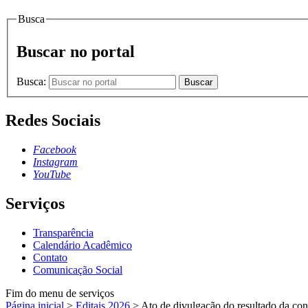
Busca
Buscar no portal
Busca:
Buscar
Redes Sociais
Facebook
Instagram
YouTube
Serviços
Transparência
Calendário Acadêmico
Contato
Comunicação Social
Fim do menu de serviços
Página inicial
>
Editais 2026
>
Ato de divulgação do resultado da c