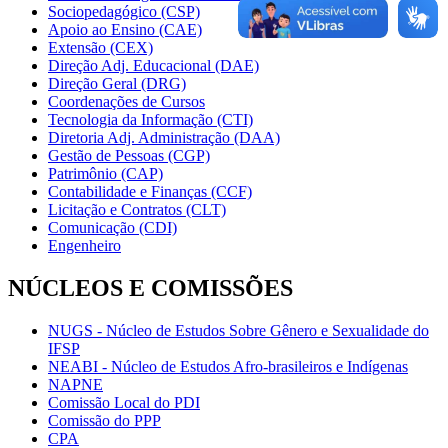
Sociopedagógico (CSP)
Apoio ao Ensino (CAE)
Extensão (CEX)
Direção Adj. Educacional (DAE)
Direção Geral (DRG)
Coordenações de Cursos
Tecnologia da Informação (CTI)
Diretoria Adj. Administração (DAA)
Gestão de Pessoas (CGP)
Patrimônio (CAP)
Contabilidade e Finanças (CCF)
Licitação e Contratos (CLT)
Comunicação (CDI)
Engenheiro
NÚCLEOS E COMISSÕES
NUGS - Núcleo de Estudos Sobre Gênero e Sexualidade do
IFSP
NEABI - Núcleo de Estudos Afro-brasileiros e Indígenas
NAPNE
Comissão Local do PDI
Comissão do PPP
CPA