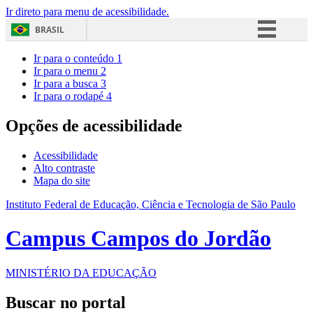
Ir direto para menu de acessibilidade.
BRASIL
Simplifique!
Ir para o conteúdo
1
Ir para o menu
2
Comunica BR
Ir para a busca
3
Ir para o rodapé
4
Participe
Acesso à informação
Opções de acessibilidade
Legislação
Acessibilidade
Canais
Alto contraste
Mapa do site
Instituto Federal de Educação, Ciência e Tecnologia de São Paulo
Campus Campos do Jordão
MINISTÉRIO DA EDUCAÇÃO
Buscar no portal