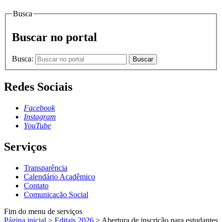
Busca
Buscar no portal
Busca:
Buscar
Redes Sociais
Facebook
Instagram
YouTube
Serviços
Transparência
Calendário Acadêmico
Contato
Comunicação Social
Fim do menu de serviços
Página inicial
>
Editais 2026
>
Abertura de inscrição para estudantes