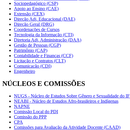
Sociopedagógico (CSP)
Apoio ao Ensino (CAE)
Extensão (CEX)
Direção Adj. Educacional (DAE)
Direção Geral (DRG)
Coordenações de Cursos
Tecnologia da Informação (CTI)
Diretoria Adj. Administração (DAA)
Gestão de Pessoas (CGP)
Patrimônio (CAP)
Contabilidade e Finanças (CCF)
Licitação e Contratos (CLT)
Comunicação (CDI)
Engenheiro
NÚCLEOS E COMISSÕES
NUGS - Núcleo de Estudos Sobre Gênero e Sexualidade do I
NEABI - Núcleo de Estudos Afro-brasileiros e Indígenas
NAPNE
Comissão Local do PDI
Comissão do PPP
CPA
Comissões para Avaliação da Atividade Docente (CAAD)