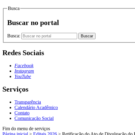
Busca
Buscar no portal
Busca:
Buscar
Redes Sociais
Facebook
Instagram
YouTube
Serviços
Transparência
Calendário Acadêmico
Contato
Comunicação Social
Fim do menu de serviços
Página inicial
>
Editais 2026
>
Retificação do Ato de Divulgação do