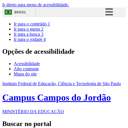
Ir direto para menu de acessibilidade.
BRASIL
Simplifique!
Ir para o conteúdo
1
Ir para o menu
2
Comunica BR
Ir para a busca
3
Ir para o rodapé
4
Participe
Acesso à informação
Opções de acessibilidade
Legislação
Acessibilidade
Canais
Alto contraste
Mapa do site
Instituto Federal de Educação, Ciência e Tecnologia de São Paulo
Campus Campos do Jordão
MINISTÉRIO DA EDUCAÇÃO
Buscar no portal