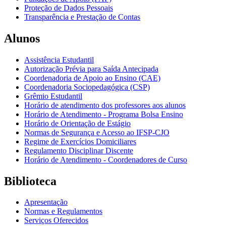
Proteção de Dados Pessoais
Transparência e Prestação de Contas
Alunos
Assistência Estudantil
Autorização Prévia para Saída Antecipada
Coordenadoria de Apoio ao Ensino (CAE)
Coordenadoria Sociopedagógica (CSP)
Grêmio Estudantil
Horário de atendimento dos professores aos alunos
Horário de Atendimento - Programa Bolsa Ensino
Horário de Orientação de Estágio
Normas de Segurança e Acesso ao IFSP-CJO
Regime de Exercícios Domiciliares
Regulamento Disciplinar Discente
Horário de Atendimento - Coordenadores de Curso
Biblioteca
Apresentação
Normas e Regulamentos
Serviços Oferecidos