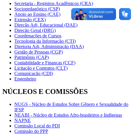
Secretaria - Registros Acadêmicos (CRA)
Sociopedagógico (CSP)
Apoio ao Ensino (CAE)
Extensão (CEX)
Direção Adj. Educacional (DAE)
Direção Geral (DRG)
Coordenações de Cursos
Tecnologia da Informação (CTI)
Diretoria Adj. Administração (DAA)
Gestão de Pessoas (CGP)
Patrimônio (CAP)
Contabilidade e Finanças (CCF)
Licitação e Contratos (CLT)
Comunicação (CDI)
Engenheiro
NÚCLEOS E COMISSÕES
NUGS - Núcleo de Estudos Sobre Gênero e Sexualidade do
IFSP
NEABI - Núcleo de Estudos Afro-brasileiros e Indígenas
NAPNE
Comissão Local do PDI
Comissão do PPP