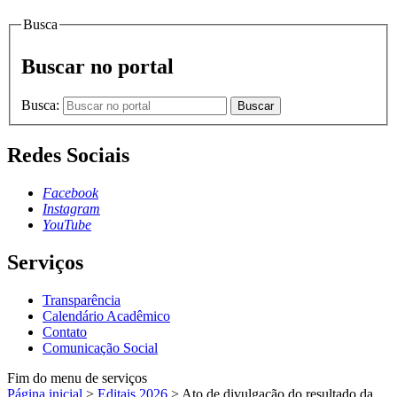
Busca
Buscar no portal
Busca:
Buscar
Redes Sociais
Facebook
Instagram
YouTube
Serviços
Transparência
Calendário Acadêmico
Contato
Comunicação Social
Fim do menu de serviços
Página inicial
>
Editais 2026
>
Ato de divulgação do resultado da