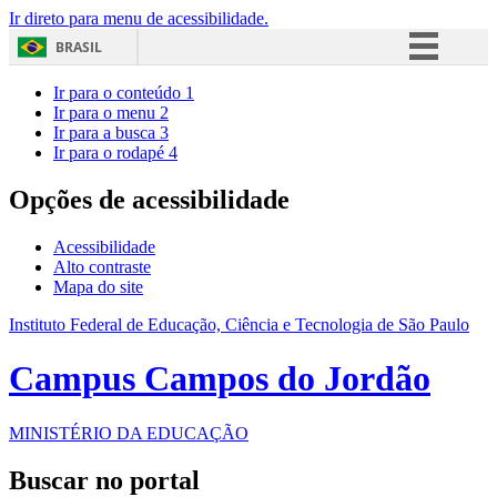
Ir direto para menu de acessibilidade.
BRASIL
Simplifique!
Ir para o conteúdo
1
Ir para o menu
2
Comunica BR
Ir para a busca
3
Ir para o rodapé
4
Participe
Acesso à informação
Opções de acessibilidade
Legislação
Acessibilidade
Canais
Alto contraste
Mapa do site
Instituto Federal de Educação, Ciência e Tecnologia de São Paulo
Campus Campos do Jordão
MINISTÉRIO DA EDUCAÇÃO
Buscar no portal