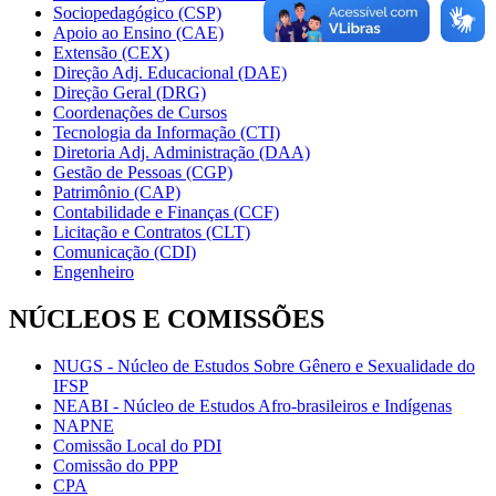
Sociopedagógico (CSP)
Apoio ao Ensino (CAE)
Extensão (CEX)
Direção Adj. Educacional (DAE)
Direção Geral (DRG)
Coordenações de Cursos
Tecnologia da Informação (CTI)
Diretoria Adj. Administração (DAA)
Gestão de Pessoas (CGP)
Patrimônio (CAP)
Contabilidade e Finanças (CCF)
Licitação e Contratos (CLT)
Comunicação (CDI)
Engenheiro
NÚCLEOS E COMISSÕES
NUGS - Núcleo de Estudos Sobre Gênero e Sexualidade do
IFSP
NEABI - Núcleo de Estudos Afro-brasileiros e Indígenas
NAPNE
Comissão Local do PDI
Comissão do PPP
CPA