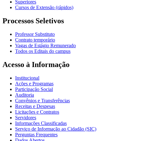
Superiores
Cursos de Extensão (rápidos)
Processos Seletivos
Professor Substituto
Contrato temporário
Vagas de Estágio Remunerado
Todos os Editais do campus
Acesso à Informação
Institucional
Ações e Programas
Participação Social
Auditoria
Convênios e Transferências
Receitas e Despesas
Licitações e Contratos
Servidores
Informações Classificadas
Serviço de Informação ao Cidadão (SIC)
Perguntas Frequentes
Dados Abertos