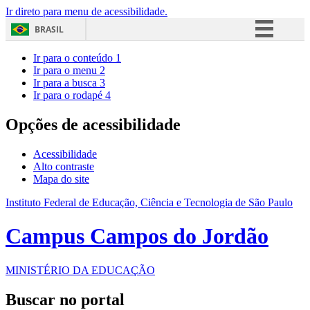
Ir direto para menu de acessibilidade.
BRASIL
Simplifique!
Ir para o conteúdo
1
Ir para o menu
2
Comunica BR
Ir para a busca
3
Ir para o rodapé
4
Participe
Acesso à informação
Opções de acessibilidade
Legislação
Acessibilidade
Canais
Alto contraste
Mapa do site
Instituto Federal de Educação, Ciência e Tecnologia de São Paulo
Campus Campos do Jordão
MINISTÉRIO DA EDUCAÇÃO
Buscar no portal