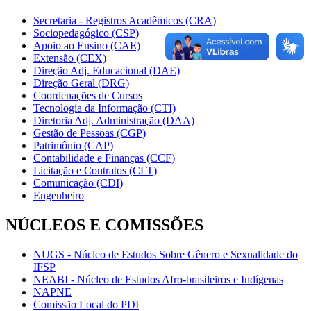
Secretaria - Registros Acadêmicos (CRA)
Sociopedagógico (CSP)
Apoio ao Ensino (CAE)
Extensão (CEX)
Direção Adj. Educacional (DAE)
Direção Geral (DRG)
Coordenações de Cursos
Tecnologia da Informação (CTI)
Diretoria Adj. Administração (DAA)
Gestão de Pessoas (CGP)
Patrimônio (CAP)
Contabilidade e Finanças (CCF)
Licitação e Contratos (CLT)
Comunicação (CDI)
Engenheiro
NÚCLEOS E COMISSÕES
NUGS - Núcleo de Estudos Sobre Gênero e Sexualidade do
IFSP
NEABI - Núcleo de Estudos Afro-brasileiros e Indígenas
NAPNE
Comissão Local do PDI