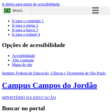
Ir direto para menu de acessibilidade.
BRASIL
Simplifique!
Ir para o conteúdo
1
Ir para o menu
2
Comunica BR
Ir para a busca
3
Ir para o rodapé
4
Participe
Acesso à informação
Opções de acessibilidade
Legislação
Acessibilidade
Canais
Alto contraste
Mapa do site
Instituto Federal de Educação, Ciência e Tecnologia de São Paulo
Campus Campos do Jordão
MINISTÉRIO DA EDUCAÇÃO
Buscar no portal