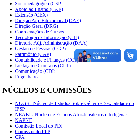
Sociopedagógico (CSP)
Apoio ao Ensino (CAE)
Extensão (CEX)
Direção Adj. Educacional (DAE)
Direção Geral (DRG)
Coordenações de Cursos
Tecnologia da Informação (CTI)
Diretoria Adj. Administração (DAA)
Gestão de Pessoas (CGP)
Patrimônio (CAP)
Contabilidade e Finanças (CCF)
Licitação e Contratos (CLT)
Comunicação (CDI)
Engenheiro
NÚCLEOS E COMISSÕES
NUGS - Núcleo de Estudos Sobre Gênero e Sexualidade do
IFSP
NEABI - Núcleo de Estudos Afro-brasileiros e Indígenas
NAPNE
Comissão Local do PDI
Comissão do PPP
CPA