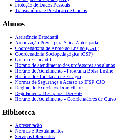
Proteção de Dados Pessoais
Transparência e Prestação de Contas
Alunos
Assistência Estudantil
Autorização Prévia para Saída Antecipada
Coordenadoria de Apoio ao Ensino (CAE)
Coordenadoria Sociopedagógica (CSP)
Grêmio Estudantil
Horário de atendimento dos professores aos alunos
Horário de Atendimento - Programa Bolsa Ensino
Horário de Orientação de Estágio
Normas de Segurança e Acesso ao IFSP-CJO
Regime de Exercícios Domiciliares
Regulamento Disciplinar Discente
Horário de Atendimento - Coordenadores de Curso
Biblioteca
Apresentação
Normas e Regulamentos
Serviços Oferecidos