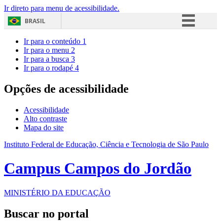
Ir direto para menu de acessibilidade.
BRASIL
Simplifique!
Ir para o conteúdo
1
Ir para o menu
2
Comunica BR
Ir para a busca
3
Ir para o rodapé
4
Participe
Acesso à informação
Opções de acessibilidade
Legislação
Acessibilidade
Canais
Alto contraste
Mapa do site
Instituto Federal de Educação, Ciência e Tecnologia de São Paulo
Campus Campos do Jordão
MINISTÉRIO DA EDUCAÇÃO
Buscar no portal