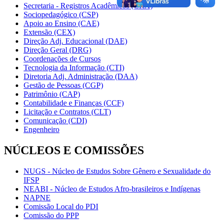
Secretaria - Registros Acadêmicos (CRA)
Sociopedagógico (CSP)
Apoio ao Ensino (CAE)
Extensão (CEX)
Direção Adj. Educacional (DAE)
Direção Geral (DRG)
Coordenações de Cursos
Tecnologia da Informação (CTI)
Diretoria Adj. Administração (DAA)
Gestão de Pessoas (CGP)
Patrimônio (CAP)
Contabilidade e Finanças (CCF)
Licitação e Contratos (CLT)
Comunicação (CDI)
Engenheiro
NÚCLEOS E COMISSÕES
NUGS - Núcleo de Estudos Sobre Gênero e Sexualidade do
IFSP
NEABI - Núcleo de Estudos Afro-brasileiros e Indígenas
NAPNE
Comissão Local do PDI
Comissão do PPP