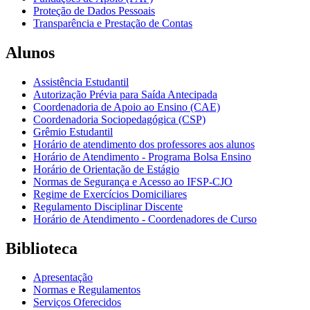
Proteção de Dados Pessoais
Transparência e Prestação de Contas
Alunos
Assistência Estudantil
Autorização Prévia para Saída Antecipada
Coordenadoria de Apoio ao Ensino (CAE)
Coordenadoria Sociopedagógica (CSP)
Grêmio Estudantil
Horário de atendimento dos professores aos alunos
Horário de Atendimento - Programa Bolsa Ensino
Horário de Orientação de Estágio
Normas de Segurança e Acesso ao IFSP-CJO
Regime de Exercícios Domiciliares
Regulamento Disciplinar Discente
Horário de Atendimento - Coordenadores de Curso
Biblioteca
Apresentação
Normas e Regulamentos
Serviços Oferecidos