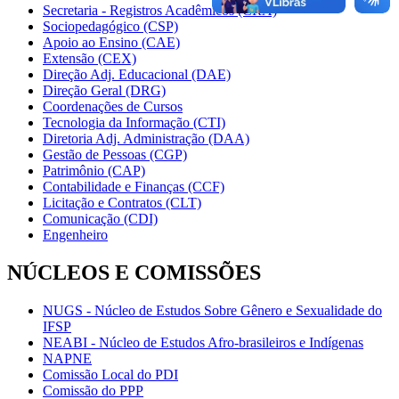
Secretaria - Registros Acadêmicos (CRA)
Sociopedagógico (CSP)
Apoio ao Ensino (CAE)
Extensão (CEX)
Direção Adj. Educacional (DAE)
Direção Geral (DRG)
Coordenações de Cursos
Tecnologia da Informação (CTI)
Diretoria Adj. Administração (DAA)
Gestão de Pessoas (CGP)
Patrimônio (CAP)
Contabilidade e Finanças (CCF)
Licitação e Contratos (CLT)
Comunicação (CDI)
Engenheiro
NÚCLEOS E COMISSÕES
NUGS - Núcleo de Estudos Sobre Gênero e Sexualidade do
IFSP
NEABI - Núcleo de Estudos Afro-brasileiros e Indígenas
NAPNE
Comissão Local do PDI
Comissão do PPP