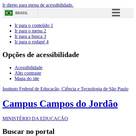
Ir direto para menu de acessibilidade.
BRASIL
Simplifique!
Ir para o conteúdo
1
Ir para o menu
2
Comunica BR
Ir para a busca
3
Ir para o rodapé
4
Participe
Acesso à informação
Opções de acessibilidade
Legislação
Acessibilidade
Canais
Alto contraste
Mapa do site
Instituto Federal de Educação, Ciência e Tecnologia de São Paulo
Campus Campos do Jordão
MINISTÉRIO DA EDUCAÇÃO
Buscar no portal