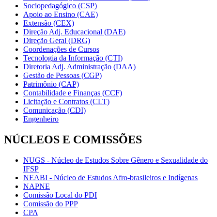
Sociopedagógico (CSP)
Apoio ao Ensino (CAE)
Extensão (CEX)
Direção Adj. Educacional (DAE)
Direção Geral (DRG)
Coordenações de Cursos
Tecnologia da Informação (CTI)
Diretoria Adj. Administração (DAA)
Gestão de Pessoas (CGP)
Patrimônio (CAP)
Contabilidade e Finanças (CCF)
Licitação e Contratos (CLT)
Comunicação (CDI)
Engenheiro
NÚCLEOS E COMISSÕES
NUGS - Núcleo de Estudos Sobre Gênero e Sexualidade do
IFSP
NEABI - Núcleo de Estudos Afro-brasileiros e Indígenas
NAPNE
Comissão Local do PDI
Comissão do PPP
CPA