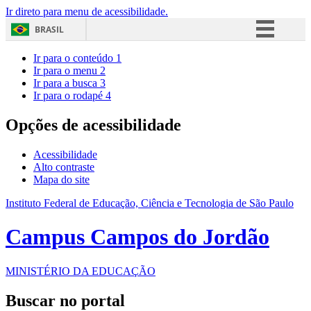
Ir direto para menu de acessibilidade.
BRASIL
Simplifique!
Ir para o conteúdo
1
Ir para o menu
2
Comunica BR
Ir para a busca
3
Ir para o rodapé
4
Participe
Acesso à informação
Opções de acessibilidade
Legislação
Acessibilidade
Canais
Alto contraste
Mapa do site
Instituto Federal de Educação, Ciência e Tecnologia de São Paulo
Campus Campos do Jordão
MINISTÉRIO DA EDUCAÇÃO
Buscar no portal