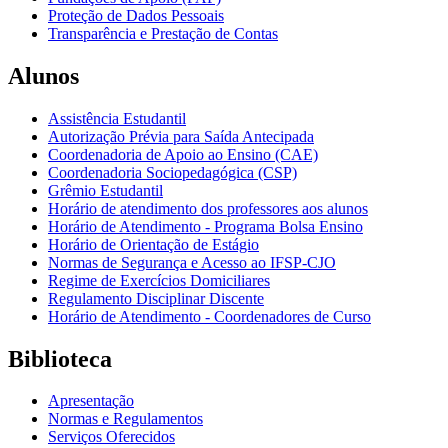
Proteção de Dados Pessoais
Transparência e Prestação de Contas
Alunos
Assistência Estudantil
Autorização Prévia para Saída Antecipada
Coordenadoria de Apoio ao Ensino (CAE)
Coordenadoria Sociopedagógica (CSP)
Grêmio Estudantil
Horário de atendimento dos professores aos alunos
Horário de Atendimento - Programa Bolsa Ensino
Horário de Orientação de Estágio
Normas de Segurança e Acesso ao IFSP-CJO
Regime de Exercícios Domiciliares
Regulamento Disciplinar Discente
Horário de Atendimento - Coordenadores de Curso
Biblioteca
Apresentação
Normas e Regulamentos
Serviços Oferecidos