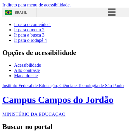
Ir direto para menu de acessibilidade.
BRASIL
Simplifique!
Ir para o conteúdo
1
Ir para o menu
2
Comunica BR
Ir para a busca
3
Ir para o rodapé
4
Participe
Acesso à informação
Opções de acessibilidade
Legislação
Acessibilidade
Canais
Alto contraste
Mapa do site
Instituto Federal de Educação, Ciência e Tecnologia de São Paulo
Campus Campos do Jordão
MINISTÉRIO DA EDUCAÇÃO
Buscar no portal