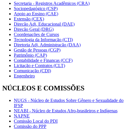
Secretaria - Registros Acadêmicos (CRA)
Sociopedagógico (CSP)
Apoio ao Ensino (CAE)
Extensão (CEX)
Direção Adj. Educacional (DAE)
Direção Geral (DRG)
Coordenações de Cursos
Tecnologia da Informação (CTI)
Diretoria Adj. Administração (DAA)
Gestão de Pessoas (CGP)
Patrimônio (CAP)
Contabilidade e Finanças (CCF)
Licitação e Contratos (CLT)
Comunicação (CDI)
Engenheiro
NÚCLEOS E COMISSÕES
NUGS - Núcleo de Estudos Sobre Gênero e Sexualidade do
IFSP
NEABI - Núcleo de Estudos Afro-brasileiros e Indígenas
NAPNE
Comissão Local do PDI
Comissão do PPP