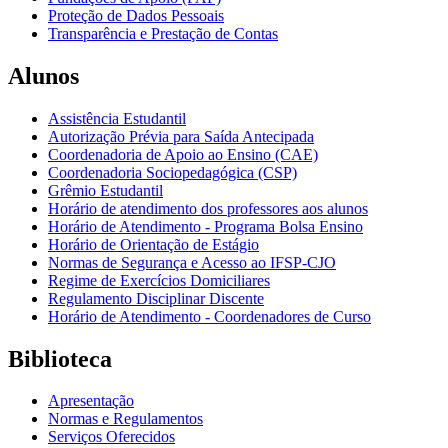
Proteção de Dados Pessoais
Transparência e Prestação de Contas
Alunos
Assistência Estudantil
Autorização Prévia para Saída Antecipada
Coordenadoria de Apoio ao Ensino (CAE)
Coordenadoria Sociopedagógica (CSP)
Grêmio Estudantil
Horário de atendimento dos professores aos alunos
Horário de Atendimento - Programa Bolsa Ensino
Horário de Orientação de Estágio
Normas de Segurança e Acesso ao IFSP-CJO
Regime de Exercícios Domiciliares
Regulamento Disciplinar Discente
Horário de Atendimento - Coordenadores de Curso
Biblioteca
Apresentação
Normas e Regulamentos
Serviços Oferecidos