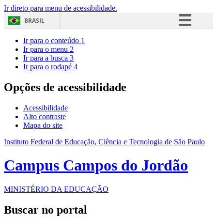
Ir direto para menu de acessibilidade.
BRASIL
Simplifique!
Ir para o conteúdo
1
Ir para o menu
2
Comunica BR
Ir para a busca
3
Ir para o rodapé
4
Participe
Acesso à informação
Opções de acessibilidade
Legislação
Acessibilidade
Canais
Alto contraste
Mapa do site
Instituto Federal de Educação, Ciência e Tecnologia de São Paulo
Campus Campos do Jordão
MINISTÉRIO DA EDUCAÇÃO
Buscar no portal