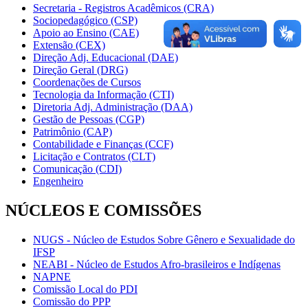
Secretaria - Registros Acadêmicos (CRA)
Sociopedagógico (CSP)
Apoio ao Ensino (CAE)
Extensão (CEX)
Direção Adj. Educacional (DAE)
Direção Geral (DRG)
Coordenações de Cursos
Tecnologia da Informação (CTI)
Diretoria Adj. Administração (DAA)
Gestão de Pessoas (CGP)
Patrimônio (CAP)
Contabilidade e Finanças (CCF)
Licitação e Contratos (CLT)
Comunicação (CDI)
Engenheiro
NÚCLEOS E COMISSÕES
NUGS - Núcleo de Estudos Sobre Gênero e Sexualidade do
IFSP
NEABI - Núcleo de Estudos Afro-brasileiros e Indígenas
NAPNE
Comissão Local do PDI
Comissão do PPP