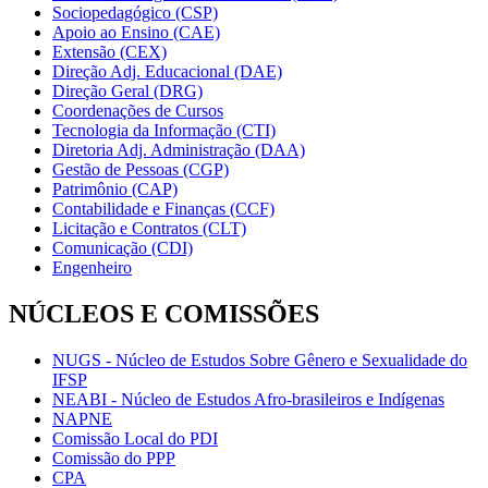
Sociopedagógico (CSP)
Apoio ao Ensino (CAE)
Extensão (CEX)
Direção Adj. Educacional (DAE)
Direção Geral (DRG)
Coordenações de Cursos
Tecnologia da Informação (CTI)
Diretoria Adj. Administração (DAA)
Gestão de Pessoas (CGP)
Patrimônio (CAP)
Contabilidade e Finanças (CCF)
Licitação e Contratos (CLT)
Comunicação (CDI)
Engenheiro
NÚCLEOS E COMISSÕES
NUGS - Núcleo de Estudos Sobre Gênero e Sexualidade do
IFSP
NEABI - Núcleo de Estudos Afro-brasileiros e Indígenas
NAPNE
Comissão Local do PDI
Comissão do PPP
CPA