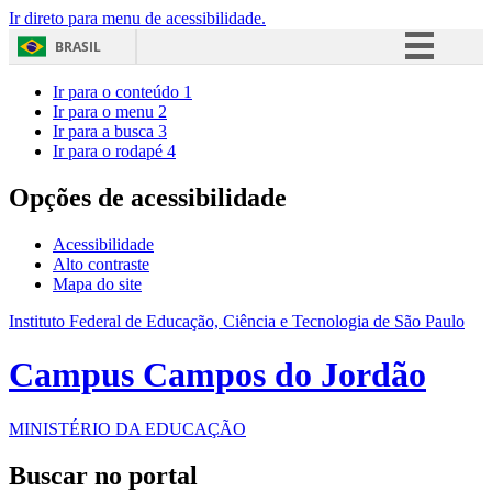
Ir direto para menu de acessibilidade.
BRASIL
Simplifique!
Ir para o conteúdo
1
Ir para o menu
2
Comunica BR
Ir para a busca
3
Ir para o rodapé
4
Participe
Acesso à informação
Opções de acessibilidade
Legislação
Acessibilidade
Canais
Alto contraste
Mapa do site
Instituto Federal de Educação, Ciência e Tecnologia de São Paulo
Campus Campos do Jordão
MINISTÉRIO DA EDUCAÇÃO
Buscar no portal