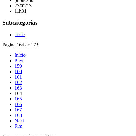
publicado
23/05/13
11h31
Subcategorias
Teste
Página 164 de 173
Início
Prev
159
160
161
162
163
164
165
166
167
168
Next
Fim