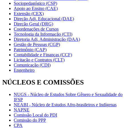
Sociopedagógico (CSP)
Apoio ao Ensino (CAE)
Extensão (CEX)
Direção Adj. Educacional (DAE)
Direção Geral (DRG)
Coordenações de Cursos
Tecnologia da Informação (CTI)
Diretoria Adj. Administração (DAA)
Gestão de Pessoas (CGP)
Patrimônio (CAP)
Contabilidade e Finanças (CCF)
Licitação e Contratos (CLT)
Comunicação (CDI)
Engenheiro
NÚCLEOS E COMISSÕES
NUGS - Núcleo de Estudos Sobre Gênero e Sexualidade do
IFSP
NEABI - Núcleo de Estudos Afro-brasileiros e Indígenas
NAPNE
Comissão Local do PDI
Comissão do PPP
CPA