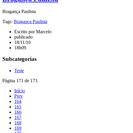
Bragança Paulista
Tags:
Bragança Paulista
Escrito por Marcelo
publicado
18/11/10
18h09
Subcategorias
Teste
Página 171 de 173
Início
Prev
164
165
166
167
168
169