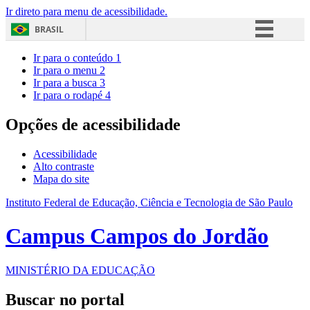
Ir direto para menu de acessibilidade.
BRASIL
Simplifique!
Ir para o conteúdo
1
Ir para o menu
2
Comunica BR
Ir para a busca
3
Ir para o rodapé
4
Participe
Acesso à informação
Opções de acessibilidade
Legislação
Acessibilidade
Canais
Alto contraste
Mapa do site
Instituto Federal de Educação, Ciência e Tecnologia de São Paulo
Campus Campos do Jordão
MINISTÉRIO DA EDUCAÇÃO
Buscar no portal