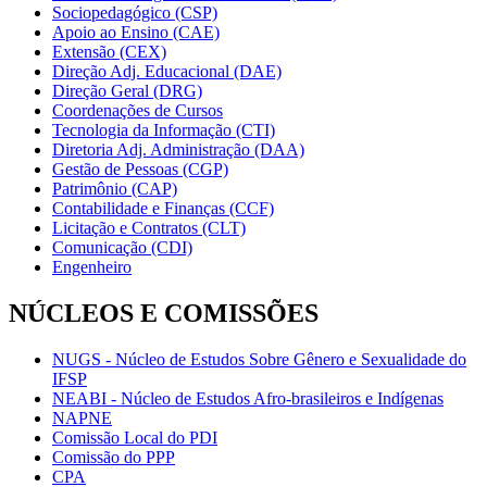
Sociopedagógico (CSP)
Apoio ao Ensino (CAE)
Extensão (CEX)
Direção Adj. Educacional (DAE)
Direção Geral (DRG)
Coordenações de Cursos
Tecnologia da Informação (CTI)
Diretoria Adj. Administração (DAA)
Gestão de Pessoas (CGP)
Patrimônio (CAP)
Contabilidade e Finanças (CCF)
Licitação e Contratos (CLT)
Comunicação (CDI)
Engenheiro
NÚCLEOS E COMISSÕES
NUGS - Núcleo de Estudos Sobre Gênero e Sexualidade do
IFSP
NEABI - Núcleo de Estudos Afro-brasileiros e Indígenas
NAPNE
Comissão Local do PDI
Comissão do PPP
CPA