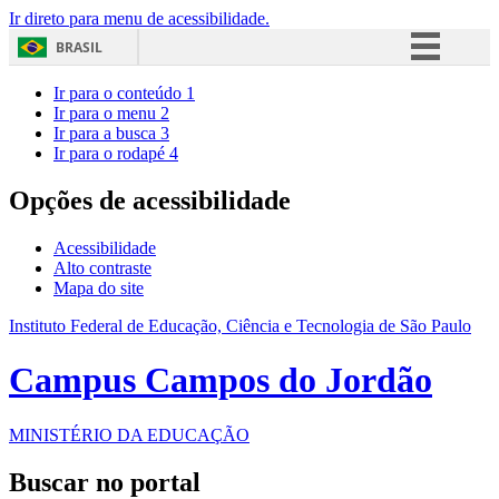
Ir direto para menu de acessibilidade.
BRASIL
Simplifique!
Ir para o conteúdo
1
Ir para o menu
2
Comunica BR
Ir para a busca
3
Ir para o rodapé
4
Participe
Acesso à informação
Opções de acessibilidade
Legislação
Acessibilidade
Canais
Alto contraste
Mapa do site
Instituto Federal de Educação, Ciência e Tecnologia de São Paulo
Campus Campos do Jordão
MINISTÉRIO DA EDUCAÇÃO
Buscar no portal