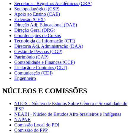
Secretaria - Registros Acadêmicos (CRA)
Sociopedagógico (CSP)
Apoio ao Ensino (CAE)
Extensão (CEX)
Direção Adj. Educacional (DAE)
Direção Geral (DRG)
Coordenações de Cursos
Tecnologia da Informação (CTI)
Diretoria Adj. Administração (DAA)
Gestão de Pessoas (CGP)
Patrimônio (CAP)
Contabilidade e Finanças (CCF)
Licitação e Contratos (CLT)
Comunicação (CDI)
Engenheiro
NÚCLEOS E COMISSÕES
NUGS - Núcleo de Estudos Sobre Gênero e Sexualidade do
IFSP
NEABI - Núcleo de Estudos Afro-brasileiros e Indígenas
NAPNE
Comissão Local do PDI
Comissão do PPP