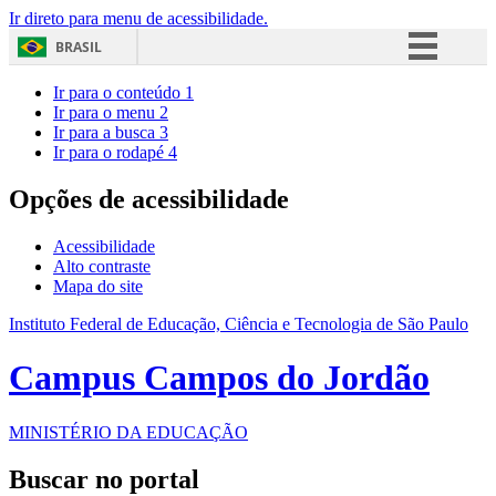
Ir direto para menu de acessibilidade.
BRASIL
Simplifique!
Ir para o conteúdo
1
Ir para o menu
2
Comunica BR
Ir para a busca
3
Ir para o rodapé
4
Participe
Acesso à informação
Opções de acessibilidade
Legislação
Acessibilidade
Canais
Alto contraste
Mapa do site
Instituto Federal de Educação, Ciência e Tecnologia de São Paulo
Campus Campos do Jordão
MINISTÉRIO DA EDUCAÇÃO
Buscar no portal