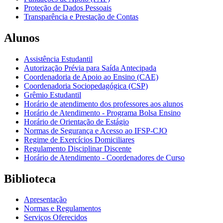
Proteção de Dados Pessoais
Transparência e Prestação de Contas
Alunos
Assistência Estudantil
Autorização Prévia para Saída Antecipada
Coordenadoria de Apoio ao Ensino (CAE)
Coordenadoria Sociopedagógica (CSP)
Grêmio Estudantil
Horário de atendimento dos professores aos alunos
Horário de Atendimento - Programa Bolsa Ensino
Horário de Orientação de Estágio
Normas de Segurança e Acesso ao IFSP-CJO
Regime de Exercícios Domiciliares
Regulamento Disciplinar Discente
Horário de Atendimento - Coordenadores de Curso
Biblioteca
Apresentação
Normas e Regulamentos
Serviços Oferecidos