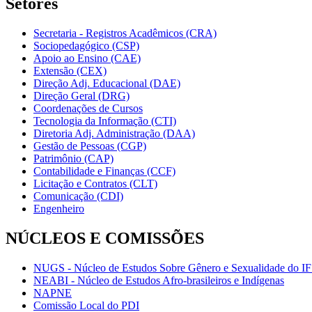
Setores
Secretaria - Registros Acadêmicos (CRA)
Sociopedagógico (CSP)
Apoio ao Ensino (CAE)
Extensão (CEX)
Direção Adj. Educacional (DAE)
Direção Geral (DRG)
Coordenações de Cursos
Tecnologia da Informação (CTI)
Diretoria Adj. Administração (DAA)
Gestão de Pessoas (CGP)
Patrimônio (CAP)
Contabilidade e Finanças (CCF)
Licitação e Contratos (CLT)
Comunicação (CDI)
Engenheiro
NÚCLEOS E COMISSÕES
NUGS - Núcleo de Estudos Sobre Gênero e Sexualidade do I
NEABI - Núcleo de Estudos Afro-brasileiros e Indígenas
NAPNE
Comissão Local do PDI