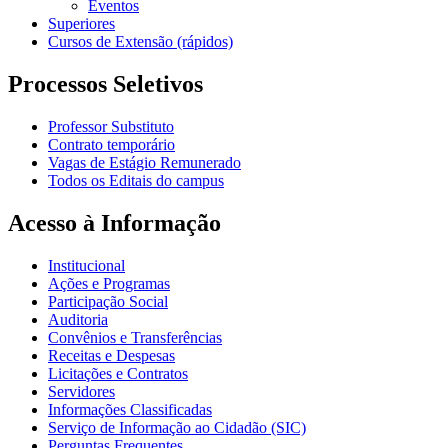
Eventos
Superiores
Cursos de Extensão (rápidos)
Processos Seletivos
Professor Substituto
Contrato temporário
Vagas de Estágio Remunerado
Todos os Editais do campus
Acesso à Informação
Institucional
Ações e Programas
Participação Social
Auditoria
Convênios e Transferências
Receitas e Despesas
Licitações e Contratos
Servidores
Informações Classificadas
Serviço de Informação ao Cidadão (SIC)
Perguntas Frequentes