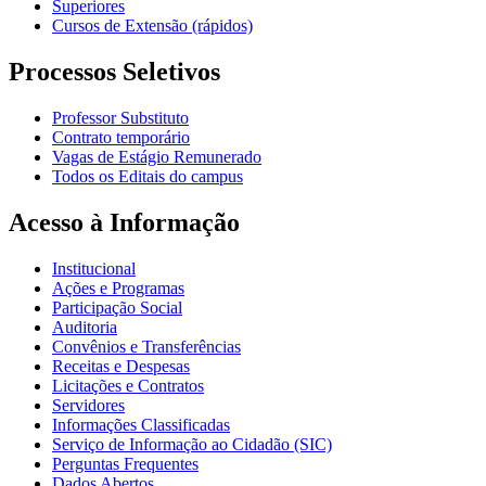
Superiores
Cursos de Extensão (rápidos)
Processos Seletivos
Professor Substituto
Contrato temporário
Vagas de Estágio Remunerado
Todos os Editais do campus
Acesso à Informação
Institucional
Ações e Programas
Participação Social
Auditoria
Convênios e Transferências
Receitas e Despesas
Licitações e Contratos
Servidores
Informações Classificadas
Serviço de Informação ao Cidadão (SIC)
Perguntas Frequentes
Dados Abertos