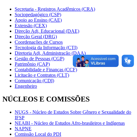
Secretaria - Registros Acadêmicos (CRA)
Sociopedagógico (CSP)
Apoio ao Ensino (CAE)
Extensão (CEX)
Direção Adj. Educacional (DAE)
Direção Geral (DRG)
Coordenações de Cursos
Tecnologia da Informação (CTI)
Diretoria Adj. Administração (DAA)
Gestão de Pessoas (CGP)
Patrimônio (CAP)
Contabilidade e Finanças (CCF)
Licitação e Contratos (CLT)
Comunicação (CDI)
Engenheiro
NÚCLEOS E COMISSÕES
NUGS - Núcleo de Estudos Sobre Gênero e Sexualidade do
IFSP
NEABI - Núcleo de Estudos Afro-brasileiros e Indígenas
NAPNE
Comissão Local do PDI