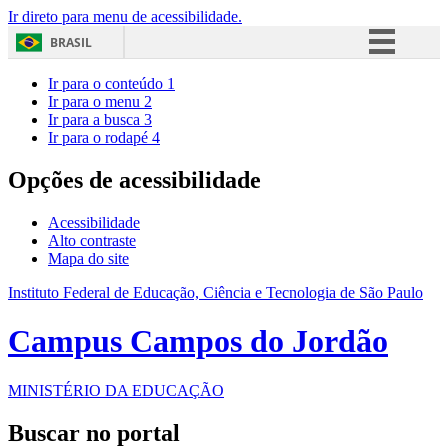
Ir direto para menu de acessibilidade.
BRASIL
Simplifique!
Ir para o conteúdo
1
Ir para o menu
2
Comunica BR
Ir para a busca
3
Ir para o rodapé
4
Participe
Acesso à informação
Opções de acessibilidade
Legislação
Acessibilidade
Canais
Alto contraste
Mapa do site
Instituto Federal de Educação, Ciência e Tecnologia de São Paulo
Campus Campos do Jordão
MINISTÉRIO DA EDUCAÇÃO
Buscar no portal