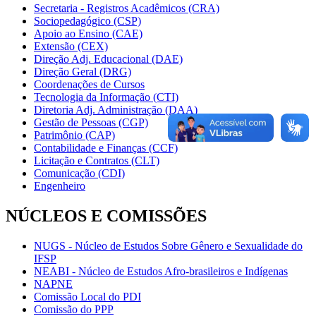
Secretaria - Registros Acadêmicos (CRA)
Sociopedagógico (CSP)
Apoio ao Ensino (CAE)
Extensão (CEX)
Direção Adj. Educacional (DAE)
Direção Geral (DRG)
Coordenações de Cursos
Tecnologia da Informação (CTI)
Diretoria Adj. Administração (DAA)
Gestão de Pessoas (CGP)
Patrimônio (CAP)
Contabilidade e Finanças (CCF)
Licitação e Contratos (CLT)
Comunicação (CDI)
Engenheiro
NÚCLEOS E COMISSÕES
NUGS - Núcleo de Estudos Sobre Gênero e Sexualidade do
IFSP
NEABI - Núcleo de Estudos Afro-brasileiros e Indígenas
NAPNE
Comissão Local do PDI
Comissão do PPP