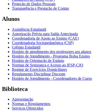
Proteção de Dados Pessoais
Transparência e Prestação de Contas
Alunos
Assistência Estudantil
Autorização Prévia para Saída Antecipada
Coordenadoria de Apoio ao Ensino (CAE)
Coordenadoria Sociopedagógica (CSP)
Grêmio Estudantil
Horário de atendimento dos professores aos alunos
Horário de Atendimento - Programa Bolsa Ensino
Horário de Orientação de Estágio
Normas de Segurança e Acesso ao IFSP-CJO
Regime de Exercícios Domiciliares
Regulamento Disciplinar Discente
Horário de Atendimento - Coordenadores de Curso
Biblioteca
Apresentação
Normas e Regulamentos
Serviços Oferecidos