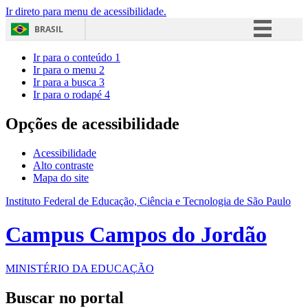
Ir direto para menu de acessibilidade.
BRASIL
Simplifique!
Ir para o conteúdo
1
Ir para o menu
2
Comunica BR
Ir para a busca
3
Ir para o rodapé
4
Participe
Acesso à informação
Opções de acessibilidade
Legislação
Acessibilidade
Canais
Alto contraste
Mapa do site
Instituto Federal de Educação, Ciência e Tecnologia de São Paulo
Campus Campos do Jordão
MINISTÉRIO DA EDUCAÇÃO
Buscar no portal