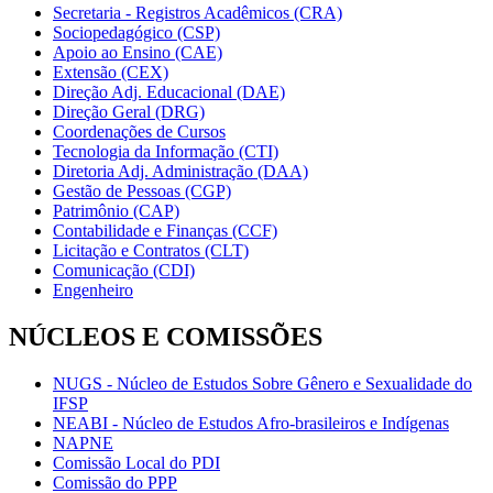
Secretaria - Registros Acadêmicos (CRA)
Sociopedagógico (CSP)
Apoio ao Ensino (CAE)
Extensão (CEX)
Direção Adj. Educacional (DAE)
Direção Geral (DRG)
Coordenações de Cursos
Tecnologia da Informação (CTI)
Diretoria Adj. Administração (DAA)
Gestão de Pessoas (CGP)
Patrimônio (CAP)
Contabilidade e Finanças (CCF)
Licitação e Contratos (CLT)
Comunicação (CDI)
Engenheiro
NÚCLEOS E COMISSÕES
NUGS - Núcleo de Estudos Sobre Gênero e Sexualidade do
IFSP
NEABI - Núcleo de Estudos Afro-brasileiros e Indígenas
NAPNE
Comissão Local do PDI
Comissão do PPP