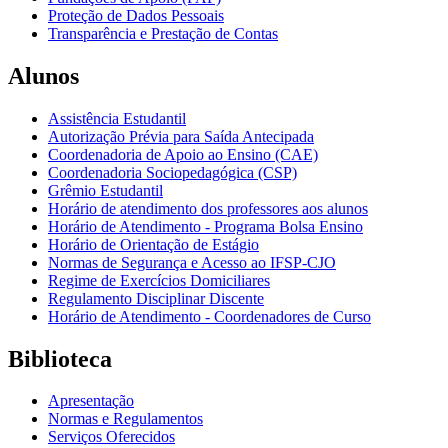
Proteção de Dados Pessoais
Transparência e Prestação de Contas
Alunos
Assistência Estudantil
Autorização Prévia para Saída Antecipada
Coordenadoria de Apoio ao Ensino (CAE)
Coordenadoria Sociopedagógica (CSP)
Grêmio Estudantil
Horário de atendimento dos professores aos alunos
Horário de Atendimento - Programa Bolsa Ensino
Horário de Orientação de Estágio
Normas de Segurança e Acesso ao IFSP-CJO
Regime de Exercícios Domiciliares
Regulamento Disciplinar Discente
Horário de Atendimento - Coordenadores de Curso
Biblioteca
Apresentação
Normas e Regulamentos
Serviços Oferecidos