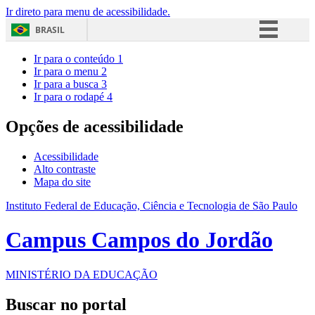
Ir direto para menu de acessibilidade.
BRASIL
Simplifique!
Ir para o conteúdo
1
Ir para o menu
2
Comunica BR
Ir para a busca
3
Ir para o rodapé
4
Participe
Acesso à informação
Opções de acessibilidade
Legislação
Acessibilidade
Canais
Alto contraste
Mapa do site
Instituto Federal de Educação, Ciência e Tecnologia de São Paulo
Campus Campos do Jordão
MINISTÉRIO DA EDUCAÇÃO
Buscar no portal