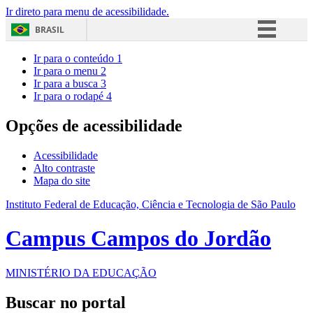
Ir direto para menu de acessibilidade.
BRASIL
Simplifique!
Ir para o conteúdo
1
Ir para o menu
2
Comunica BR
Ir para a busca
3
Ir para o rodapé
4
Participe
Acesso à informação
Opções de acessibilidade
Legislação
Acessibilidade
Canais
Alto contraste
Mapa do site
Instituto Federal de Educação, Ciência e Tecnologia de São Paulo
Campus Campos do Jordão
MINISTÉRIO DA EDUCAÇÃO
Buscar no portal