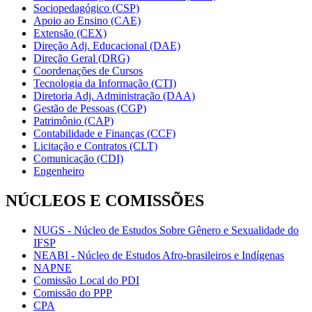
Sociopedagógico (CSP)
Apoio ao Ensino (CAE)
Extensão (CEX)
Direção Adj. Educacional (DAE)
Direção Geral (DRG)
Coordenações de Cursos
Tecnologia da Informação (CTI)
Diretoria Adj. Administração (DAA)
Gestão de Pessoas (CGP)
Patrimônio (CAP)
Contabilidade e Finanças (CCF)
Licitação e Contratos (CLT)
Comunicação (CDI)
Engenheiro
NÚCLEOS E COMISSÕES
NUGS - Núcleo de Estudos Sobre Gênero e Sexualidade do
IFSP
NEABI - Núcleo de Estudos Afro-brasileiros e Indígenas
NAPNE
Comissão Local do PDI
Comissão do PPP
CPA