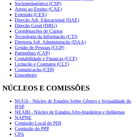
Sociopedagógico (CSP)
Apoio ao Ensino (CAE)
Extensão (CEX)
Direção Adj. Educacional (DAE)
Direção Geral (DRG)
Coordenações de Cursos
Tecnologia da Informação (CTI)
Diretoria Adj. Administração (DAA)
Gestão de Pessoas (CGP)
Patrimônio (CAP)
Contabilidade e Finanças (CCF)
Licitação e Contratos (CLT)
Comunicação (CDI)
Engenheiro
NÚCLEOS E COMISSÕES
NUGS - Núcleo de Estudos Sobre Gênero e Sexualidade do
IFSP
NEABI - Núcleo de Estudos Afro-brasileiros e Indígenas
NAPNE
Comissão Local do PDI
Comissão do PPP
CPA