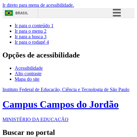
Ir direto para menu de acessibilidade.
BRASIL
Simplifique!
Ir para o conteúdo
1
Ir para o menu
2
Comunica BR
Ir para a busca
3
Ir para o rodapé
4
Participe
Acesso à informação
Opções de acessibilidade
Legislação
Acessibilidade
Canais
Alto contraste
Mapa do site
Instituto Federal de Educação, Ciência e Tecnologia de São Paulo
Campus Campos do Jordão
MINISTÉRIO DA EDUCAÇÃO
Buscar no portal