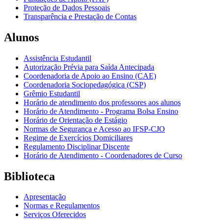
Proteção de Dados Pessoais
Transparência e Prestação de Contas
Alunos
Assistência Estudantil
Autorização Prévia para Saída Antecipada
Coordenadoria de Apoio ao Ensino (CAE)
Coordenadoria Sociopedagógica (CSP)
Grêmio Estudantil
Horário de atendimento dos professores aos alunos
Horário de Atendimento - Programa Bolsa Ensino
Horário de Orientação de Estágio
Normas de Segurança e Acesso ao IFSP-CJO
Regime de Exercícios Domiciliares
Regulamento Disciplinar Discente
Horário de Atendimento - Coordenadores de Curso
Biblioteca
Apresentação
Normas e Regulamentos
Serviços Oferecidos