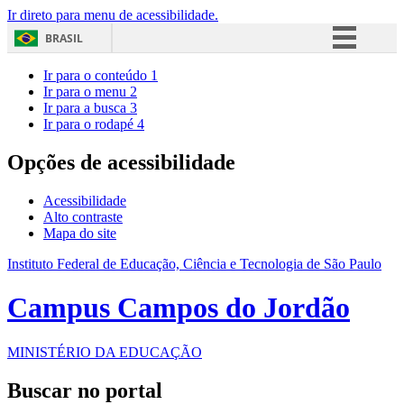
Ir direto para menu de acessibilidade.
BRASIL
Simplifique!
Ir para o conteúdo
1
Ir para o menu
2
Comunica BR
Ir para a busca
3
Ir para o rodapé
4
Participe
Acesso à informação
Opções de acessibilidade
Legislação
Acessibilidade
Canais
Alto contraste
Mapa do site
Instituto Federal de Educação, Ciência e Tecnologia de São Paulo
Campus Campos do Jordão
MINISTÉRIO DA EDUCAÇÃO
Buscar no portal