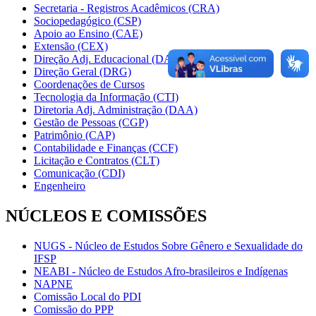
Secretaria - Registros Acadêmicos (CRA)
Sociopedagógico (CSP)
Apoio ao Ensino (CAE)
Extensão (CEX)
Direção Adj. Educacional (DAE)
Direção Geral (DRG)
Coordenações de Cursos
Tecnologia da Informação (CTI)
Diretoria Adj. Administração (DAA)
Gestão de Pessoas (CGP)
Patrimônio (CAP)
Contabilidade e Finanças (CCF)
Licitação e Contratos (CLT)
Comunicação (CDI)
Engenheiro
NÚCLEOS E COMISSÕES
NUGS - Núcleo de Estudos Sobre Gênero e Sexualidade do
IFSP
NEABI - Núcleo de Estudos Afro-brasileiros e Indígenas
NAPNE
Comissão Local do PDI
Comissão do PPP