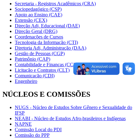
Secretaria - Registros Acadêmicos (CRA)
Sociopedagógico (CSP)
Apoio ao Ensino (CAE)
Extensão (CEX)
Direção Adj. Educacional (DAE)
Direção Geral (DRG)
Coordenações de Cursos
Tecnologia da Informação (CTI)
Diretoria Adj. Administração (DAA)
Gestão de Pessoas (CGP)
Patrimônio (CAP)
Contabilidade e Finanças (CCF)
Licitação e Contratos (CLT)
Comunicação (CDI)
Engenheiro
NÚCLEOS E COMISSÕES
NUGS - Núcleo de Estudos Sobre Gênero e Sexualidade do
IFSP
NEABI - Núcleo de Estudos Afro-brasileiros e Indígenas
NAPNE
Comissão Local do PDI
Comissão do PPP