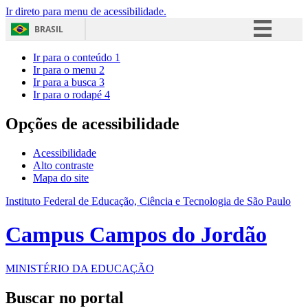
Ir direto para menu de acessibilidade.
BRASIL
Simplifique!
Ir para o conteúdo
1
Ir para o menu
2
Comunica BR
Ir para a busca
3
Ir para o rodapé
4
Participe
Acesso à informação
Opções de acessibilidade
Legislação
Acessibilidade
Canais
Alto contraste
Mapa do site
Instituto Federal de Educação, Ciência e Tecnologia de São Paulo
Campus Campos do Jordão
MINISTÉRIO DA EDUCAÇÃO
Buscar no portal