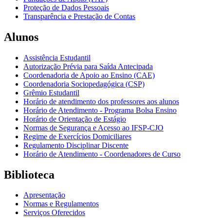
Proteção de Dados Pessoais
Transparência e Prestação de Contas
Alunos
Assistência Estudantil
Autorização Prévia para Saída Antecipada
Coordenadoria de Apoio ao Ensino (CAE)
Coordenadoria Sociopedagógica (CSP)
Grêmio Estudantil
Horário de atendimento dos professores aos alunos
Horário de Atendimento - Programa Bolsa Ensino
Horário de Orientação de Estágio
Normas de Segurança e Acesso ao IFSP-CJO
Regime de Exercícios Domiciliares
Regulamento Disciplinar Discente
Horário de Atendimento - Coordenadores de Curso
Biblioteca
Apresentação
Normas e Regulamentos
Serviços Oferecidos