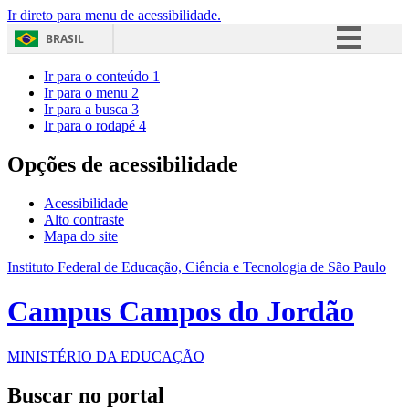
Ir direto para menu de acessibilidade.
BRASIL
Simplifique!
Ir para o conteúdo
1
Ir para o menu
2
Comunica BR
Ir para a busca
3
Ir para o rodapé
4
Participe
Acesso à informação
Opções de acessibilidade
Legislação
Acessibilidade
Canais
Alto contraste
Mapa do site
Instituto Federal de Educação, Ciência e Tecnologia de São Paulo
Campus Campos do Jordão
MINISTÉRIO DA EDUCAÇÃO
Buscar no portal