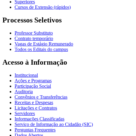
Superiores
Cursos de Extensão (rápidos)
Processos Seletivos
Professor Substituto
Contrato temporário
Vagas de Estágio Remunerado
Todos os Editais do campus
Acesso à Informação
Institucional
Ações e Programas
Participação Social
Auditoria
Convênios e Transferências
Receitas e Despesas
Licitações e Contratos
Servidores
Informações Classificadas
Serviço de Informação ao Cidadão (SIC)
Perguntas Frequentes
Dados Abertos