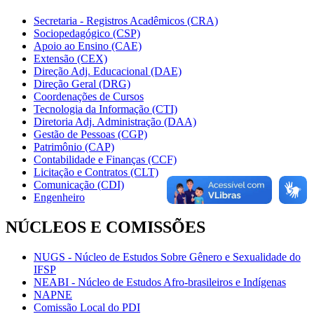
Secretaria - Registros Acadêmicos (CRA)
Sociopedagógico (CSP)
Apoio ao Ensino (CAE)
Extensão (CEX)
Direção Adj. Educacional (DAE)
Direção Geral (DRG)
Coordenações de Cursos
Tecnologia da Informação (CTI)
Diretoria Adj. Administração (DAA)
Gestão de Pessoas (CGP)
Patrimônio (CAP)
Contabilidade e Finanças (CCF)
Licitação e Contratos (CLT)
Comunicação (CDI)
Engenheiro
NÚCLEOS E COMISSÕES
NUGS - Núcleo de Estudos Sobre Gênero e Sexualidade do
IFSP
NEABI - Núcleo de Estudos Afro-brasileiros e Indígenas
NAPNE
Comissão Local do PDI