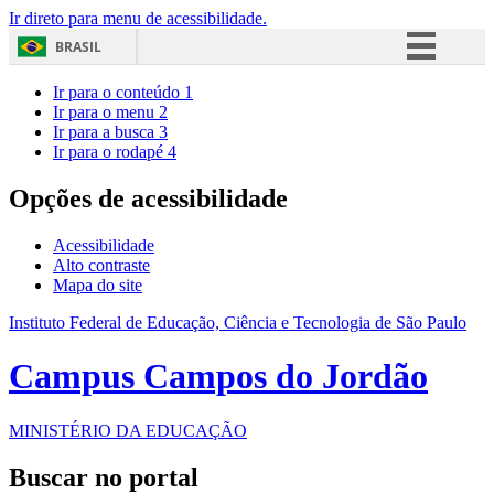
Ir direto para menu de acessibilidade.
BRASIL
Simplifique!
Ir para o conteúdo
1
Ir para o menu
2
Comunica BR
Ir para a busca
3
Ir para o rodapé
4
Participe
Acesso à informação
Opções de acessibilidade
Legislação
Acessibilidade
Canais
Alto contraste
Mapa do site
Instituto Federal de Educação, Ciência e Tecnologia de São Paulo
Campus Campos do Jordão
MINISTÉRIO DA EDUCAÇÃO
Buscar no portal