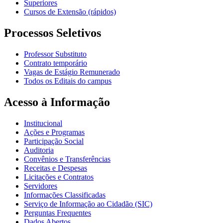
Superiores
Cursos de Extensão (rápidos)
Processos Seletivos
Professor Substituto
Contrato temporário
Vagas de Estágio Remunerado
Todos os Editais do campus
Acesso à Informação
Institucional
Ações e Programas
Participação Social
Auditoria
Convênios e Transferências
Receitas e Despesas
Licitações e Contratos
Servidores
Informações Classificadas
Serviço de Informação ao Cidadão (SIC)
Perguntas Frequentes
Dados Abertos