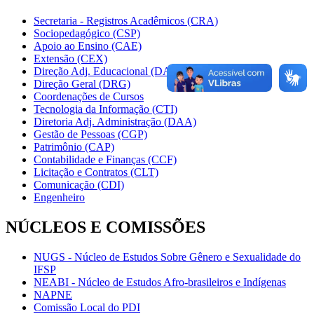
Secretaria - Registros Acadêmicos (CRA)
Sociopedagógico (CSP)
Apoio ao Ensino (CAE)
Extensão (CEX)
Direção Adj. Educacional (DAE)
Direção Geral (DRG)
Coordenações de Cursos
Tecnologia da Informação (CTI)
Diretoria Adj. Administração (DAA)
Gestão de Pessoas (CGP)
Patrimônio (CAP)
Contabilidade e Finanças (CCF)
Licitação e Contratos (CLT)
Comunicação (CDI)
Engenheiro
NÚCLEOS E COMISSÕES
NUGS - Núcleo de Estudos Sobre Gênero e Sexualidade do
IFSP
NEABI - Núcleo de Estudos Afro-brasileiros e Indígenas
NAPNE
Comissão Local do PDI