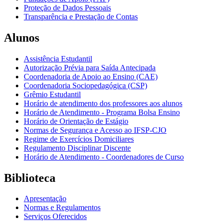
Proteção de Dados Pessoais
Transparência e Prestação de Contas
Alunos
Assistência Estudantil
Autorização Prévia para Saída Antecipada
Coordenadoria de Apoio ao Ensino (CAE)
Coordenadoria Sociopedagógica (CSP)
Grêmio Estudantil
Horário de atendimento dos professores aos alunos
Horário de Atendimento - Programa Bolsa Ensino
Horário de Orientação de Estágio
Normas de Segurança e Acesso ao IFSP-CJO
Regime de Exercícios Domiciliares
Regulamento Disciplinar Discente
Horário de Atendimento - Coordenadores de Curso
Biblioteca
Apresentação
Normas e Regulamentos
Serviços Oferecidos