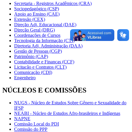
Secretaria - Registros Acadêmicos (CRA)
Sociopedagógico (CSP)
Apoio ao Ensino (CAE)
Extensão (CEX)
Direção Adj. Educacional (DAE)
Direção Geral (DRG)
Coordenações de Cursos
Tecnologia da Informação (CTI)
Diretoria Adj. Administração (DAA)
Gestão de Pessoas (CGP)
Patrimônio (CAP)
Contabilidade e Finanças (CCF)
Licitação e Contratos (CLT)
Comunicação (CDI)
Engenheiro
NÚCLEOS E COMISSÕES
NUGS - Núcleo de Estudos Sobre Gênero e Sexualidade do
IFSP
NEABI - Núcleo de Estudos Afro-brasileiros e Indígenas
NAPNE
Comissão Local do PDI
Comissão do PPP