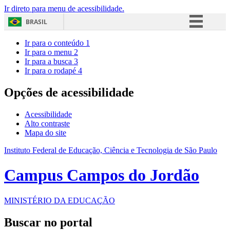
Ir direto para menu de acessibilidade.
BRASIL
Simplifique!
Ir para o conteúdo
1
Ir para o menu
2
Comunica BR
Ir para a busca
3
Ir para o rodapé
4
Participe
Acesso à informação
Opções de acessibilidade
Legislação
Acessibilidade
Canais
Alto contraste
Mapa do site
Instituto Federal de Educação, Ciência e Tecnologia de São Paulo
Campus Campos do Jordão
MINISTÉRIO DA EDUCAÇÃO
Buscar no portal