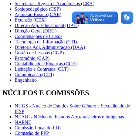
Secretaria - Registros Acadêmicos (CRA)
Sociopedagógico (CSP)
Apoio ao Ensino (CAE)
Extensão (CEX)
Direção Adj. Educacional (DAE)
Direção Geral (DRG)
Coordenações de Cursos
Tecnologia da Informação (CTI)
Diretoria Adj. Administração (DAA)
Gestão de Pessoas (CGP)
Patrimônio (CAP)
Contabilidade e Finanças (CCF)
Licitação e Contratos (CLT)
Comunicação (CDI)
Engenheiro
NÚCLEOS E COMISSÕES
NUGS - Núcleo de Estudos Sobre Gênero e Sexualidade do
IFSP
NEABI - Núcleo de Estudos Afro-brasileiros e Indígenas
NAPNE
Comissão Local do PDI
Comissão do PPP