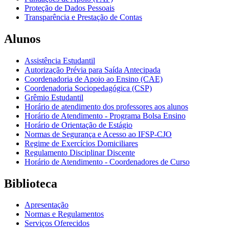
Proteção de Dados Pessoais
Transparência e Prestação de Contas
Alunos
Assistência Estudantil
Autorização Prévia para Saída Antecipada
Coordenadoria de Apoio ao Ensino (CAE)
Coordenadoria Sociopedagógica (CSP)
Grêmio Estudantil
Horário de atendimento dos professores aos alunos
Horário de Atendimento - Programa Bolsa Ensino
Horário de Orientação de Estágio
Normas de Segurança e Acesso ao IFSP-CJO
Regime de Exercícios Domiciliares
Regulamento Disciplinar Discente
Horário de Atendimento - Coordenadores de Curso
Biblioteca
Apresentação
Normas e Regulamentos
Serviços Oferecidos