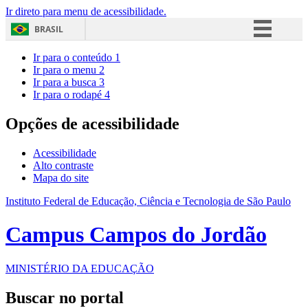
Ir direto para menu de acessibilidade.
BRASIL
Simplifique!
Ir para o conteúdo
1
Ir para o menu
2
Comunica BR
Ir para a busca
3
Ir para o rodapé
4
Participe
Acesso à informação
Opções de acessibilidade
Legislação
Acessibilidade
Canais
Alto contraste
Mapa do site
Instituto Federal de Educação, Ciência e Tecnologia de São Paulo
Campus Campos do Jordão
MINISTÉRIO DA EDUCAÇÃO
Buscar no portal