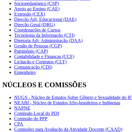
Sociopedagógico (CSP)
Apoio ao Ensino (CAE)
Extensão (CEX)
Direção Adj. Educacional (DAE)
Direção Geral (DRG)
Coordenações de Cursos
Tecnologia da Informação (CTI)
Diretoria Adj. Administração (DAA)
Gestão de Pessoas (CGP)
Patrimônio (CAP)
Contabilidade e Finanças (CCF)
Licitação e Contratos (CLT)
Comunicação (CDI)
Engenheiro
NÚCLEOS E COMISSÕES
NUGS - Núcleo de Estudos Sobre Gênero e Sexualidade do I
NEABI - Núcleo de Estudos Afro-brasileiros e Indígenas
NAPNE
Comissão Local do PDI
Comissão do PPP
CPA
Comissões para Avaliação da Atividade Docente (CAAD)