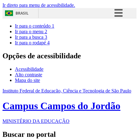
Ir direto para menu de acessibilidade.
BRASIL
Simplifique!
Ir para o conteúdo
1
Ir para o menu
2
Comunica BR
Ir para a busca
3
Ir para o rodapé
4
Participe
Acesso à informação
Opções de acessibilidade
Legislação
Acessibilidade
Canais
Alto contraste
Mapa do site
Instituto Federal de Educação, Ciência e Tecnologia de São Paulo
Campus Campos do Jordão
MINISTÉRIO DA EDUCAÇÃO
Buscar no portal