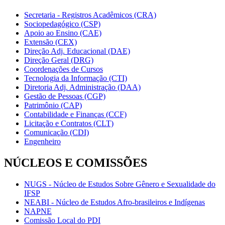
Secretaria - Registros Acadêmicos (CRA)
Sociopedagógico (CSP)
Apoio ao Ensino (CAE)
Extensão (CEX)
Direção Adj. Educacional (DAE)
Direção Geral (DRG)
Coordenações de Cursos
Tecnologia da Informação (CTI)
Diretoria Adj. Administração (DAA)
Gestão de Pessoas (CGP)
Patrimônio (CAP)
Contabilidade e Finanças (CCF)
Licitação e Contratos (CLT)
Comunicação (CDI)
Engenheiro
NÚCLEOS E COMISSÕES
NUGS - Núcleo de Estudos Sobre Gênero e Sexualidade do
IFSP
NEABI - Núcleo de Estudos Afro-brasileiros e Indígenas
NAPNE
Comissão Local do PDI