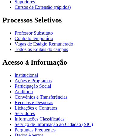
Superiores
Cursos de Extensão (rápidos)
Processos Seletivos
Professor Substituto
Contrato temporário
Vagas de Estágio Remunerado
Todos os Editais do campus
Acesso à Informação
Institucional
Ações e Programas
Participação Social
Auditoria
Convênios e Transferências
Receitas e Despesas
Licitações e Contratos
Servidores
Informações Classificadas
Serviço de Informação ao Cidadão (SIC)
Perguntas Frequentes
Dados Abertos