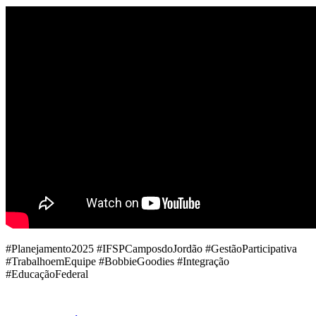
#Planejamento2025 #IFSPCamposdoJordão #GestãoParticipativa
#TrabalhoemEquipe #BobbieGoodies #Integração
#EducaçãoFederal