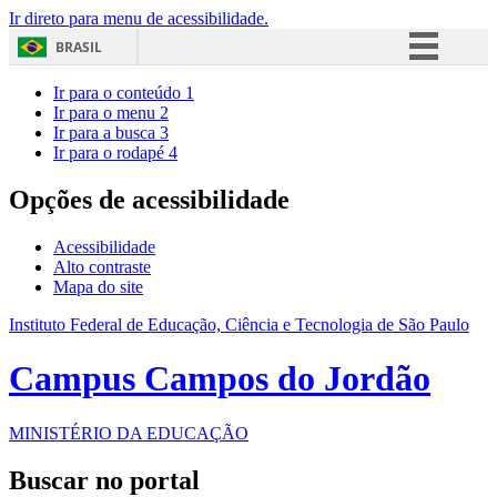
Ir direto para menu de acessibilidade.
BRASIL
Simplifique!
Ir para o conteúdo
1
Ir para o menu
2
Comunica BR
Ir para a busca
3
Ir para o rodapé
4
Participe
Acesso à informação
Opções de acessibilidade
Legislação
Acessibilidade
Canais
Alto contraste
Mapa do site
Instituto Federal de Educação, Ciência e Tecnologia de São Paulo
Campus Campos do Jordão
MINISTÉRIO DA EDUCAÇÃO
Buscar no portal