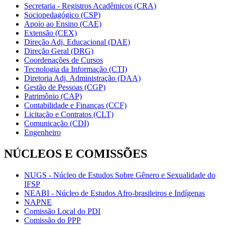
Secretaria - Registros Acadêmicos (CRA)
Sociopedagógico (CSP)
Apoio ao Ensino (CAE)
Extensão (CEX)
Direção Adj. Educacional (DAE)
Direção Geral (DRG)
Coordenações de Cursos
Tecnologia da Informação (CTI)
Diretoria Adj. Administração (DAA)
Gestão de Pessoas (CGP)
Patrimônio (CAP)
Contabilidade e Finanças (CCF)
Licitação e Contratos (CLT)
Comunicação (CDI)
Engenheiro
NÚCLEOS E COMISSÕES
NUGS - Núcleo de Estudos Sobre Gênero e Sexualidade do
IFSP
NEABI - Núcleo de Estudos Afro-brasileiros e Indígenas
NAPNE
Comissão Local do PDI
Comissão do PPP