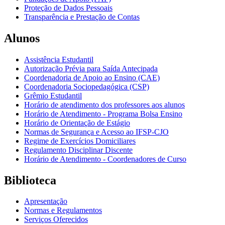
Proteção de Dados Pessoais
Transparência e Prestação de Contas
Alunos
Assistência Estudantil
Autorização Prévia para Saída Antecipada
Coordenadoria de Apoio ao Ensino (CAE)
Coordenadoria Sociopedagógica (CSP)
Grêmio Estudantil
Horário de atendimento dos professores aos alunos
Horário de Atendimento - Programa Bolsa Ensino
Horário de Orientação de Estágio
Normas de Segurança e Acesso ao IFSP-CJO
Regime de Exercícios Domiciliares
Regulamento Disciplinar Discente
Horário de Atendimento - Coordenadores de Curso
Biblioteca
Apresentação
Normas e Regulamentos
Serviços Oferecidos