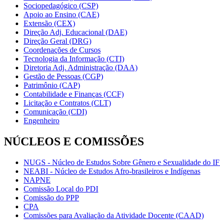
Sociopedagógico (CSP)
Apoio ao Ensino (CAE)
Extensão (CEX)
Direção Adj. Educacional (DAE)
Direção Geral (DRG)
Coordenações de Cursos
Tecnologia da Informação (CTI)
Diretoria Adj. Administração (DAA)
Gestão de Pessoas (CGP)
Patrimônio (CAP)
Contabilidade e Finanças (CCF)
Licitação e Contratos (CLT)
Comunicação (CDI)
Engenheiro
NÚCLEOS E COMISSÕES
NUGS - Núcleo de Estudos Sobre Gênero e Sexualidade do I
NEABI - Núcleo de Estudos Afro-brasileiros e Indígenas
NAPNE
Comissão Local do PDI
Comissão do PPP
CPA
Comissões para Avaliação da Atividade Docente (CAAD)