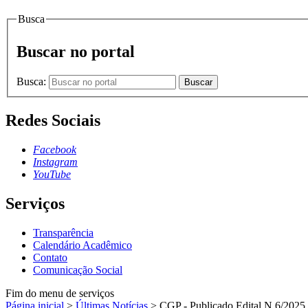
Busca
Buscar no portal
Busca:
Buscar
Redes Sociais
Facebook
Instagram
YouTube
Serviços
Transparência
Calendário Acadêmico
Contato
Comunicação Social
Fim do menu de serviços
Página inicial
>
Últimas Notícias
>
CGP - Publicado Edital N 6/2025 A