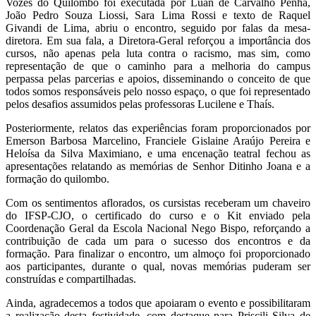
Vozes do Quilombo foi executada por Luan de Carvalho Penha,
João Pedro Souza Liossi, Sara Lima Rossi e texto de Raquel
Givandi de Lima, abriu o encontro, seguido por falas da mesa-
diretora. Em sua fala, a Diretora-Geral reforçou a importância dos
cursos, não apenas pela luta contra o racismo, mas sim, como
representação de que o caminho para a melhoria do campus
perpassa pelas parcerias e apoios, disseminando o conceito de que
todos somos responsáveis pelo nosso espaço, o que foi representado
pelos desafios assumidos pelas professoras Lucilene e Thaís.
Posteriormente, relatos das experiências foram proporcionados por
Emerson Barbosa Marcelino, Franciele Gislaine Araújo Pereira e
Heloísa da Silva Maximiano, e uma encenação teatral fechou as
apresentações relatando as memórias de Senhor Ditinho Joana e a
formação do quilombo.
Com os sentimentos aflorados, os cursistas receberam um chaveiro
do IFSP-CJO, o certificado do curso e o Kit enviado pela
Coordenação Geral da Escola Nacional Nego Bispo, reforçando a
contribuição de cada um para o sucesso dos encontros e da
formação. Para finalizar o encontro, um almoço foi proporcionado
aos participantes, durante o qual, novas memórias puderam ser
construídas e compartilhadas.
Ainda, agradecemos a todos que apoiaram o evento e possibilitaram
a realização desta festividade, com destaque para Priscili Silva de