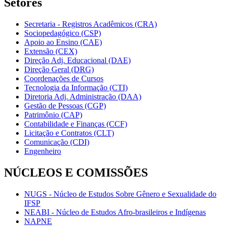
Setores
Secretaria - Registros Acadêmicos (CRA)
Sociopedagógico (CSP)
Apoio ao Ensino (CAE)
Extensão (CEX)
Direção Adj. Educacional (DAE)
Direção Geral (DRG)
Coordenações de Cursos
Tecnologia da Informação (CTI)
Diretoria Adj. Administração (DAA)
Gestão de Pessoas (CGP)
Patrimônio (CAP)
Contabilidade e Finanças (CCF)
Licitação e Contratos (CLT)
Comunicação (CDI)
Engenheiro
NÚCLEOS E COMISSÕES
NUGS - Núcleo de Estudos Sobre Gênero e Sexualidade do
IFSP
NEABI - Núcleo de Estudos Afro-brasileiros e Indígenas
NAPNE