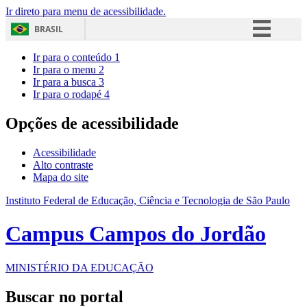
Ir direto para menu de acessibilidade.
BRASIL
Simplifique!
Ir para o conteúdo
1
Ir para o menu
2
Comunica BR
Ir para a busca
3
Ir para o rodapé
4
Participe
Acesso à informação
Opções de acessibilidade
Legislação
Acessibilidade
Canais
Alto contraste
Mapa do site
Instituto Federal de Educação, Ciência e Tecnologia de São Paulo
Campus Campos do Jordão
MINISTÉRIO DA EDUCAÇÃO
Buscar no portal