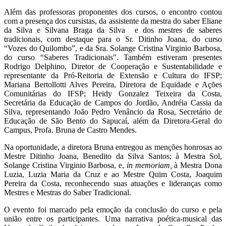
Além das professoras proponentes dos cursos, o encontro contou
com a presença dos cursistas, da assistente da mestra do saber Eliane
da Silva e Silvana Braga da Silva e dos mestres de saberes
tradicionais, com destaque para o Sr. Ditinho Joana, do curso
“Vozes do Quilombo”, e da Sra. Solange Cristina Virginio Barbosa,
do curso “Saberes Tradicionais". Também estiveram presentes
Rodrigo Delphino, Diretor de Cooperação e Sustentabilidade e
representante da Pró-Reitoria de Extensão e Cultura do IFSP;
Mariana Bertollotti Alves Pereira, Diretora de Equidade e Ações
Comunitárias do IFSP; Heidy Gonzalez Teixeira da Costa,
Secretária da Educação de Campos do Jordão, Andréia Cassia da
Silva, representando João Pedro Venâncio da Rosa, Secretário de
Educação de São Bento do Sapucaí, além da Diretora-Geral do
Campus, Profa. Bruna de Castro Mendes.
Na oportunidade, a diretora Bruna entregou as menções honrosas ao
Mestre Ditinho Joana, Benedito da Silva Santos; à Mestra Sol,
Solange Cristina Virginio Barbosa, e,
in memoriam,
à Mestra Dona
Luzia, Luzia Maria da Cruz e ao Mestre Quim Costa, Joaquim
Pereira da Costa, reconhecendo suas atuações e lideranças como
Mestres e Mestras do Saber Tradicional.
O evento foi marcado pela emoção da conclusão do curso e pela
união entre os participantes. Uma narrativa poética-musical das