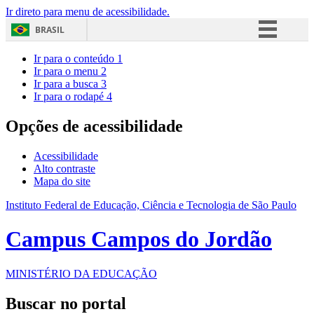
Ir direto para menu de acessibilidade.
BRASIL
Simplifique!
Ir para o conteúdo
1
Ir para o menu
2
Comunica BR
Ir para a busca
3
Ir para o rodapé
4
Participe
Acesso à informação
Opções de acessibilidade
Legislação
Acessibilidade
Canais
Alto contraste
Mapa do site
Instituto Federal de Educação, Ciência e Tecnologia de São Paulo
Campus Campos do Jordão
MINISTÉRIO DA EDUCAÇÃO
Buscar no portal