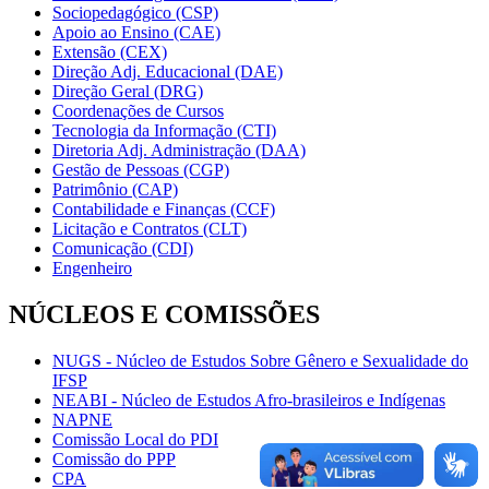
Sociopedagógico (CSP)
Apoio ao Ensino (CAE)
Extensão (CEX)
Direção Adj. Educacional (DAE)
Direção Geral (DRG)
Coordenações de Cursos
Tecnologia da Informação (CTI)
Diretoria Adj. Administração (DAA)
Gestão de Pessoas (CGP)
Patrimônio (CAP)
Contabilidade e Finanças (CCF)
Licitação e Contratos (CLT)
Comunicação (CDI)
Engenheiro
NÚCLEOS E COMISSÕES
NUGS - Núcleo de Estudos Sobre Gênero e Sexualidade do
IFSP
NEABI - Núcleo de Estudos Afro-brasileiros e Indígenas
NAPNE
Comissão Local do PDI
Comissão do PPP
CPA