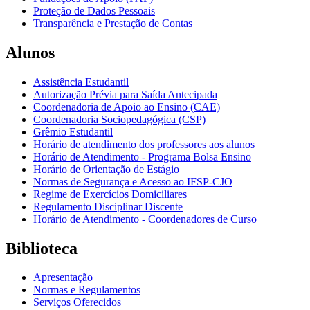
Proteção de Dados Pessoais
Transparência e Prestação de Contas
Alunos
Assistência Estudantil
Autorização Prévia para Saída Antecipada
Coordenadoria de Apoio ao Ensino (CAE)
Coordenadoria Sociopedagógica (CSP)
Grêmio Estudantil
Horário de atendimento dos professores aos alunos
Horário de Atendimento - Programa Bolsa Ensino
Horário de Orientação de Estágio
Normas de Segurança e Acesso ao IFSP-CJO
Regime de Exercícios Domiciliares
Regulamento Disciplinar Discente
Horário de Atendimento - Coordenadores de Curso
Biblioteca
Apresentação
Normas e Regulamentos
Serviços Oferecidos