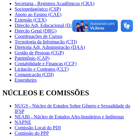
Secretaria - Registros Acadêmicos (CRA)
Sociopedagógico (CSP)
Apoio ao Ensino (CAE)
Extensão (CEX)
Direção Adj. Educacional (DAE)
Direção Geral (DRG)
Coordenações de Cursos
Tecnologia da Informação (CTI)
Diretoria Adj. Administração (DAA)
Gestão de Pessoas (CGP)
Patrimônio (CAP)
Contabilidade e Finanças (CCF)
Licitação e Contratos (CLT)
Comunicação (CDI)
Engenheiro
NÚCLEOS E COMISSÕES
NUGS - Núcleo de Estudos Sobre Gênero e Sexualidade do
IFSP
NEABI - Núcleo de Estudos Afro-brasileiros e Indígenas
NAPNE
Comissão Local do PDI
Comissão do PPP