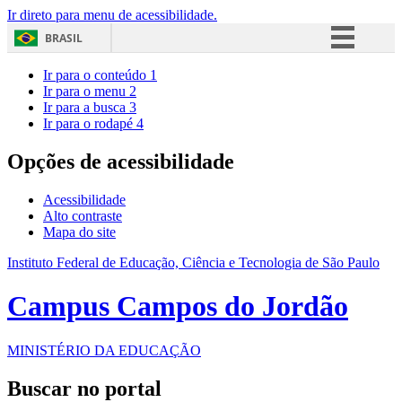
Ir direto para menu de acessibilidade.
BRASIL
Simplifique!
Ir para o conteúdo
1
Ir para o menu
2
Comunica BR
Ir para a busca
3
Ir para o rodapé
4
Participe
Acesso à informação
Opções de acessibilidade
Legislação
Acessibilidade
Canais
Alto contraste
Mapa do site
Instituto Federal de Educação, Ciência e Tecnologia de São Paulo
Campus Campos do Jordão
MINISTÉRIO DA EDUCAÇÃO
Buscar no portal