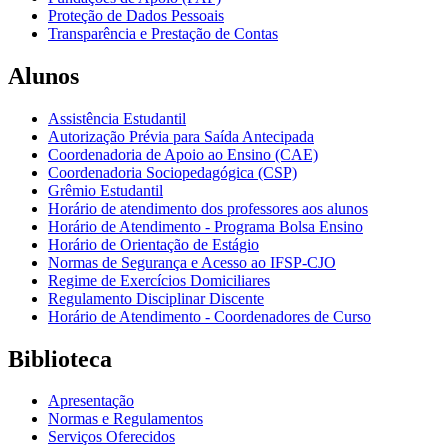
Proteção de Dados Pessoais
Transparência e Prestação de Contas
Alunos
Assistência Estudantil
Autorização Prévia para Saída Antecipada
Coordenadoria de Apoio ao Ensino (CAE)
Coordenadoria Sociopedagógica (CSP)
Grêmio Estudantil
Horário de atendimento dos professores aos alunos
Horário de Atendimento - Programa Bolsa Ensino
Horário de Orientação de Estágio
Normas de Segurança e Acesso ao IFSP-CJO
Regime de Exercícios Domiciliares
Regulamento Disciplinar Discente
Horário de Atendimento - Coordenadores de Curso
Biblioteca
Apresentação
Normas e Regulamentos
Serviços Oferecidos