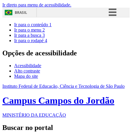
Ir direto para menu de acessibilidade.
BRASIL
Simplifique!
Ir para o conteúdo
1
Ir para o menu
2
Comunica BR
Ir para a busca
3
Ir para o rodapé
4
Participe
Acesso à informação
Opções de acessibilidade
Legislação
Acessibilidade
Canais
Alto contraste
Mapa do site
Instituto Federal de Educação, Ciência e Tecnologia de São Paulo
Campus Campos do Jordão
MINISTÉRIO DA EDUCAÇÃO
Buscar no portal