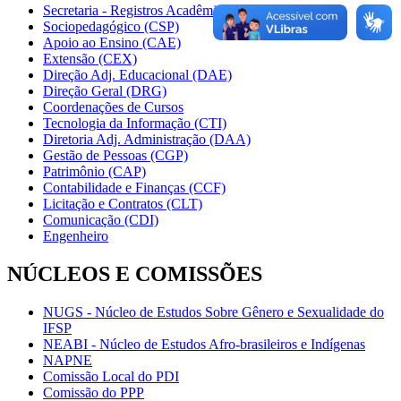
Secretaria - Registros Acadêmicos (CRA)
Sociopedagógico (CSP)
Apoio ao Ensino (CAE)
Extensão (CEX)
Direção Adj. Educacional (DAE)
Direção Geral (DRG)
Coordenações de Cursos
Tecnologia da Informação (CTI)
Diretoria Adj. Administração (DAA)
Gestão de Pessoas (CGP)
Patrimônio (CAP)
Contabilidade e Finanças (CCF)
Licitação e Contratos (CLT)
Comunicação (CDI)
Engenheiro
NÚCLEOS E COMISSÕES
NUGS - Núcleo de Estudos Sobre Gênero e Sexualidade do
IFSP
NEABI - Núcleo de Estudos Afro-brasileiros e Indígenas
NAPNE
Comissão Local do PDI
Comissão do PPP