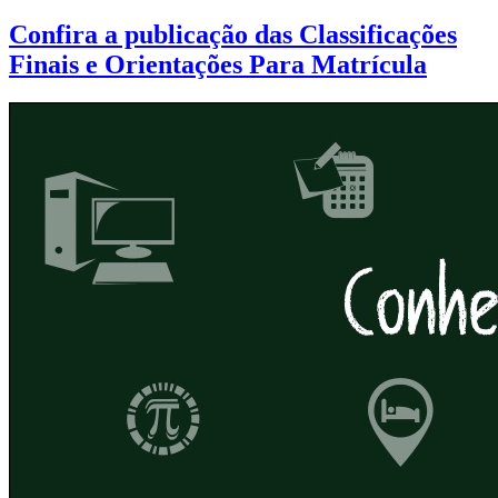
Confira a publicação das Classificações
Finais e Orientações Para Matrícula