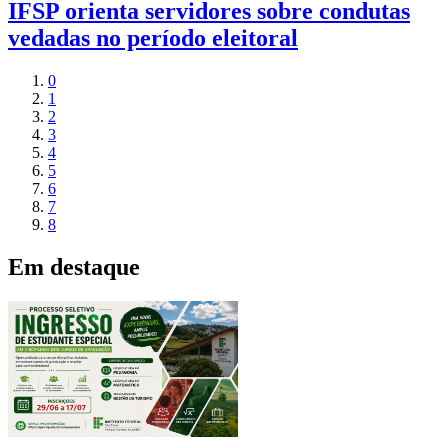
IFSP orienta servidores sobre condutas
vedadas no período eleitoral
0
1
2
3
4
5
6
7
8
Em destaque