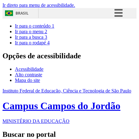
Ir direto para menu de acessibilidade.
BRASIL
Simplifique!
Ir para o conteúdo
1
Ir para o menu
2
Comunica BR
Ir para a busca
3
Ir para o rodapé
4
Participe
Acesso à informação
Opções de acessibilidade
Legislação
Acessibilidade
Canais
Alto contraste
Mapa do site
Instituto Federal de Educação, Ciência e Tecnologia de São Paulo
Campus Campos do Jordão
MINISTÉRIO DA EDUCAÇÃO
Buscar no portal