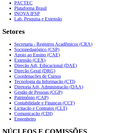
PACTEC
Plataforma Brasil
INOVA IFSP
Lab. Pesquisa e Extensão
Setores
Secretaria - Registros Acadêmicos (CRA)
Sociopedagógico (CSP)
Apoio ao Ensino (CAE)
Extensão (CEX)
Direção Adj. Educacional (DAE)
Direção Geral (DRG)
Coordenações de Cursos
Tecnologia da Informação (CTI)
Diretoria Adj. Administração (DAA)
Gestão de Pessoas (CGP)
Patrimônio (CAP)
Contabilidade e Finanças (CCF)
Licitação e Contratos (CLT)
Comunicação (CDI)
Engenheiro
NÚCLEOS E COMISSÕES