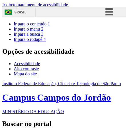
Ir direto para menu de acessibilidade.
BRASIL
Simplifique!
Ir para o conteúdo
1
Ir para o menu
2
Comunica BR
Ir para a busca
3
Ir para o rodapé
4
Participe
Acesso à informação
Opções de acessibilidade
Legislação
Acessibilidade
Canais
Alto contraste
Mapa do site
Instituto Federal de Educação, Ciência e Tecnologia de São Paulo
Campus Campos do Jordão
MINISTÉRIO DA EDUCAÇÃO
Buscar no portal