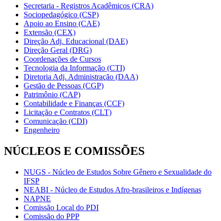
Secretaria - Registros Acadêmicos (CRA)
Sociopedagógico (CSP)
Apoio ao Ensino (CAE)
Extensão (CEX)
Direção Adj. Educacional (DAE)
Direção Geral (DRG)
Coordenações de Cursos
Tecnologia da Informação (CTI)
Diretoria Adj. Administração (DAA)
Gestão de Pessoas (CGP)
Patrimônio (CAP)
Contabilidade e Finanças (CCF)
Licitação e Contratos (CLT)
Comunicação (CDI)
Engenheiro
NÚCLEOS E COMISSÕES
NUGS - Núcleo de Estudos Sobre Gênero e Sexualidade do
IFSP
NEABI - Núcleo de Estudos Afro-brasileiros e Indígenas
NAPNE
Comissão Local do PDI
Comissão do PPP