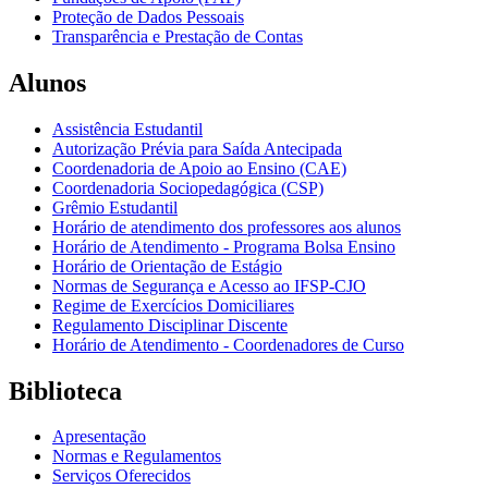
Proteção de Dados Pessoais
Transparência e Prestação de Contas
Alunos
Assistência Estudantil
Autorização Prévia para Saída Antecipada
Coordenadoria de Apoio ao Ensino (CAE)
Coordenadoria Sociopedagógica (CSP)
Grêmio Estudantil
Horário de atendimento dos professores aos alunos
Horário de Atendimento - Programa Bolsa Ensino
Horário de Orientação de Estágio
Normas de Segurança e Acesso ao IFSP-CJO
Regime de Exercícios Domiciliares
Regulamento Disciplinar Discente
Horário de Atendimento - Coordenadores de Curso
Biblioteca
Apresentação
Normas e Regulamentos
Serviços Oferecidos