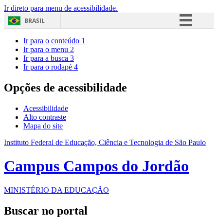
Ir direto para menu de acessibilidade.
BRASIL
Simplifique!
Ir para o conteúdo
1
Ir para o menu
2
Comunica BR
Ir para a busca
3
Ir para o rodapé
4
Participe
Acesso à informação
Opções de acessibilidade
Legislação
Acessibilidade
Canais
Alto contraste
Mapa do site
Instituto Federal de Educação, Ciência e Tecnologia de São Paulo
Campus Campos do Jordão
MINISTÉRIO DA EDUCAÇÃO
Buscar no portal