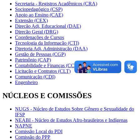
Secretaria - Registros Acadêmicos (CRA)
Sociopedagógico (CSP)
Apoio ao Ensino (CAE)
Extensão (CEX)
Direção Adj. Educacional (DAE)
Direção Geral (DRG)
Coordenações de Cursos
Tecnologia da Informação (CTI)
Diretoria Adj. Administração (DAA)
Gestão de Pessoas (CGP)
Patrimônio (CAP)
Contabilidade e Finanças (CCF)
Licitação e Contratos (CLT)
Comunicação (CDI)
Engenheiro
NÚCLEOS E COMISSÕES
NUGS - Núcleo de Estudos Sobre Gênero e Sexualidade do
IFSP
NEABI - Núcleo de Estudos Afro-brasileiros e Indígenas
NAPNE
Comissão Local do PDI
Comissão do PPP