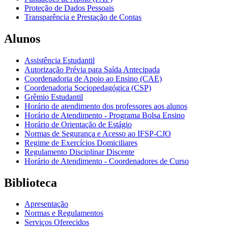
Proteção de Dados Pessoais
Transparência e Prestação de Contas
Alunos
Assistência Estudantil
Autorização Prévia para Saída Antecipada
Coordenadoria de Apoio ao Ensino (CAE)
Coordenadoria Sociopedagógica (CSP)
Grêmio Estudantil
Horário de atendimento dos professores aos alunos
Horário de Atendimento - Programa Bolsa Ensino
Horário de Orientação de Estágio
Normas de Segurança e Acesso ao IFSP-CJO
Regime de Exercícios Domiciliares
Regulamento Disciplinar Discente
Horário de Atendimento - Coordenadores de Curso
Biblioteca
Apresentação
Normas e Regulamentos
Serviços Oferecidos