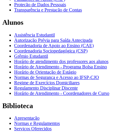
Proteção de Dados Pessoais
Transparência e Prestação de Contas
Alunos
Assistência Estudantil
Autorização Prévia para Saída Antecipada
Coordenadoria de Apoio ao Ensino (CAE)
Coordenadoria Sociopedagógica (CSP)
Grêmio Estudantil
Horário de atendimento dos professores aos alunos
Horário de Atendimento - Programa Bolsa Ensino
Horário de Orientação de Estágio
Normas de Segurança e Acesso ao IFSP-CJO
Regime de Exercícios Domiciliares
Regulamento Disciplinar Discente
Horário de Atendimento - Coordenadores de Curso
Biblioteca
Apresentação
Normas e Regulamentos
Serviços Oferecidos