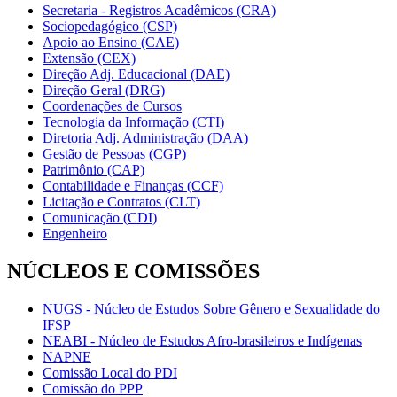
Secretaria - Registros Acadêmicos (CRA)
Sociopedagógico (CSP)
Apoio ao Ensino (CAE)
Extensão (CEX)
Direção Adj. Educacional (DAE)
Direção Geral (DRG)
Coordenações de Cursos
Tecnologia da Informação (CTI)
Diretoria Adj. Administração (DAA)
Gestão de Pessoas (CGP)
Patrimônio (CAP)
Contabilidade e Finanças (CCF)
Licitação e Contratos (CLT)
Comunicação (CDI)
Engenheiro
NÚCLEOS E COMISSÕES
NUGS - Núcleo de Estudos Sobre Gênero e Sexualidade do
IFSP
NEABI - Núcleo de Estudos Afro-brasileiros e Indígenas
NAPNE
Comissão Local do PDI
Comissão do PPP