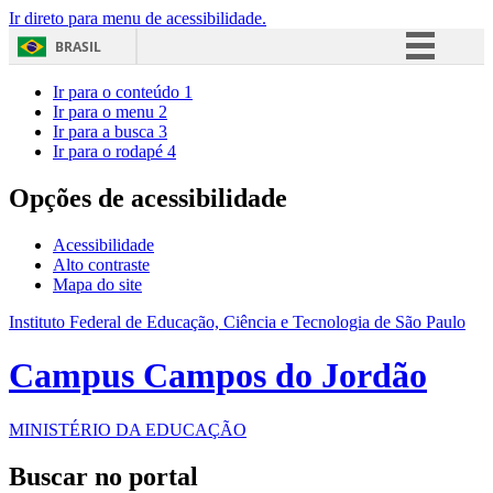
Ir direto para menu de acessibilidade.
BRASIL
Simplifique!
Ir para o conteúdo
1
Ir para o menu
2
Comunica BR
Ir para a busca
3
Ir para o rodapé
4
Participe
Acesso à informação
Opções de acessibilidade
Legislação
Acessibilidade
Canais
Alto contraste
Mapa do site
Instituto Federal de Educação, Ciência e Tecnologia de São Paulo
Campus Campos do Jordão
MINISTÉRIO DA EDUCAÇÃO
Buscar no portal