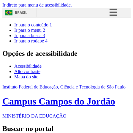
Ir direto para menu de acessibilidade.
BRASIL
Simplifique!
Ir para o conteúdo
1
Ir para o menu
2
Comunica BR
Ir para a busca
3
Ir para o rodapé
4
Participe
Acesso à informação
Opções de acessibilidade
Legislação
Acessibilidade
Canais
Alto contraste
Mapa do site
Instituto Federal de Educação, Ciência e Tecnologia de São Paulo
Campus Campos do Jordão
MINISTÉRIO DA EDUCAÇÃO
Buscar no portal