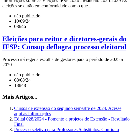
informações sobre as Eleições IFSP 2024 - Mandato 2025-2029 As
eleições se darão em conformidade com o que...
não publicado
10/09/24
08h46
Eleições para reitor e diretores-gerais do
IFSP: Consup deflagra processo eleitoral
Processo irá reger a escolha de gestores para o período de 2025 a
2029
não publicado
08/08/24
18h48
Mais Artigos...
Cursos de extensão do segundo semestre de 2024. Acesse
aqui as informações
Edital 028/2024 - Fomento a projetos de Extensão - Resultado
Final
Processo seletivo para Professores Substitutos: Confira o