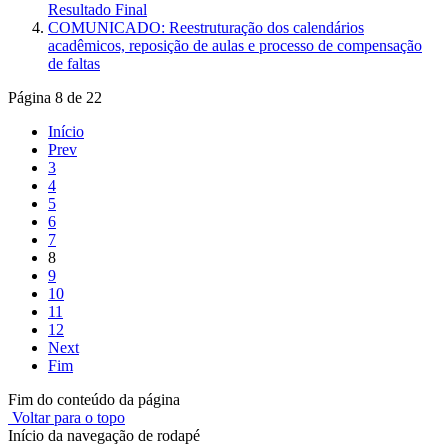
Resultado Final
COMUNICADO: Reestruturação dos calendários
acadêmicos, reposição de aulas e processo de compensação
de faltas
Página 8 de 22
Início
Prev
3
4
5
6
7
8
9
10
11
12
Next
Fim
Fim do conteúdo da página
Voltar para o topo
Início da navegação de rodapé