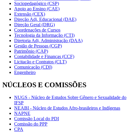
Sociopedagógico (CSP)
Apoio ao Ensino (CAE)
Extensão (CEX)
Direção Adj. Educacional (DAE)
Direção Geral (DRG)
Coordenações de Cursos
Tecnologia da Informação (CTI)
Diretoria Adj. Administração (DAA)
Gestão de Pessoas (CGP)
Patrimônio (CAP)
Contabilidade e Finanças (CCF)
Licitação e Contratos (CLT)
Comunicação (CDI)
Engenheiro
NÚCLEOS E COMISSÕES
NUGS - Núcleo de Estudos Sobre Gênero e Sexualidade do
IFSP
NEABI - Núcleo de Estudos Afro-brasileiros e Indígenas
NAPNE
Comissão Local do PDI
Comissão do PPP
CPA